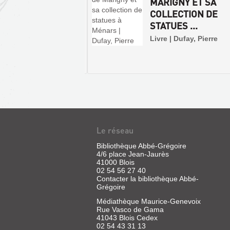
ORIQUE ET
MARIGNY ET SA
RIPTIVE SUR LE
COLLECTION DE
STATUES ...
e | Chavigny, Jean |
Livre | Dufay, Pierre
y, 1958 (Monographie
hateaux de France)
ROBERT
HOUDIN
Le réseau
:
Bibliothèque Abbé-Grégoire
,
4/6 place Jean-Jaurès
41000 Blois
RÉNOVATEUR
02 54 56 27 40
DE
Contacter la bibliothèque Abbé-
LA
Grégoire
MAGIE
Médiathèque Maurice-Genevoix
Rue Vasco de Gama
BLANCHE.
LE
41043 Blois Cedex
...
CANTON
02 54 43 31 13