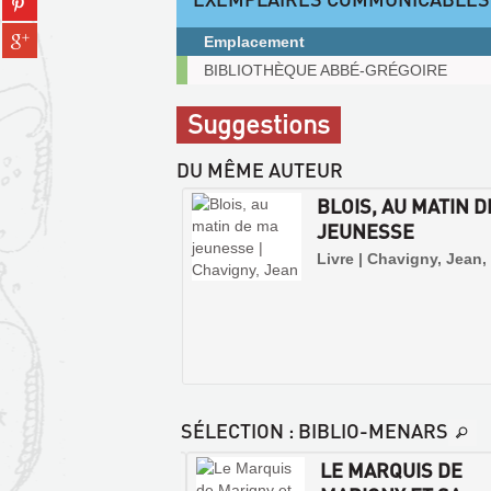
tumblr
fenêtre)
sur
(Nouvelle
Partager
pinterest
Emplacement
fenêtre)
sur
(Nouvelle
Exemplaires
BIBLIOTHÈQUE ABBÉ-GRÉGOIRE
gplus
fenêtre)
communicables
(Nouvelle
sur
Suggestions
fenêtre)
place
DU MÊME AUTEUR
BLOIS, AU MATIN 
JEUNESSE
Livre | Chavigny, Jean,
SÉLECTION
: BIBLIO-MENARS
ARS. NOTICE
LE MARQUIS DE