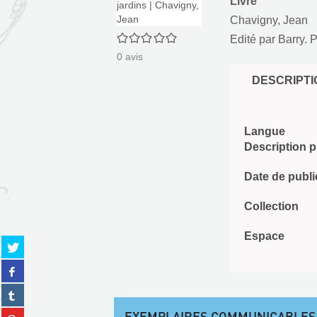
Livre
Chavigny, Jean
0/5
Edité par
Barry. P
0
avis
DESCRIPTI
Langue
Description 
Date de publi
Collection
Espace
Partager
sur
Partager
twitter
sur
(Nouvelle
Partager
facebook
fenêtre)
sur
(Nouvelle
EXEMPLAIRES COMMUNICABLES
Partager