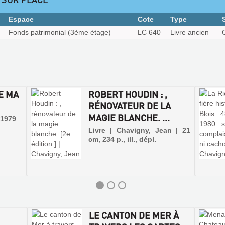
Espace
Cote
Type
Fonds patrimonial (3ème étage)
LC 640
Livre ancien
DE MA
ROBERT HOUDIN : ,
RÉNOVATEUR DE LA
MAGIE BLANCHE. ...
 1979
Livre | Chavigny, Jean | 21
cm, 234 p., ill., dépl.
LE CANTON DE MER À