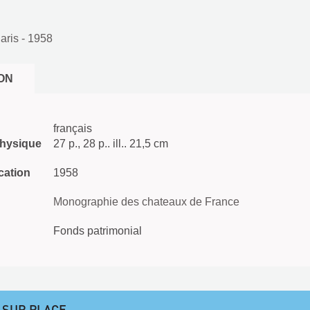
aris
- 1958
ON
français
physique
27 p., 28 p.. ill.. 21,5 cm
cation
1958
Monographie des chateaux de France
Fonds patrimonial
 SUR PLACE