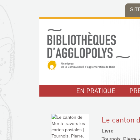
Aller
Aller
Aller
SIT
au
au
à
menu
contenu
la
recherche
EN PRATIQUE
PR
Le canton d
Livre
Tournois, Pierre.