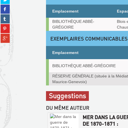
sur
Partager
twitter
Emplacement
Espa
sur
(Nouvelle
Partager
facebook
fenêtre)
Exemplaires
BIBLIOTHÈQUE ABBÉ-
Blois 
sur
(Nouvelle
Partager
GRÉGOIRE
Chaus
tumblr
fenêtre)
sur
(Nouvelle
Partager
EXEMPLAIRES COMMUNICABLES
pinterest
fenêtre)
sur
(Nouvelle
gplus
fenêtre)
Emplacement
(Nouvelle
fenêtre)
Exemplaires
BIBLIOTHÈQUE ABBÉ-GRÉGOIRE
communicables
sur
RÉSERVE GÉNÉRALE (située à la Média
place
Maurice-Genevoix)
Suggestions
DU MÊME AUTEUR
MER DANS LA GUE
DE 1870-1871 :