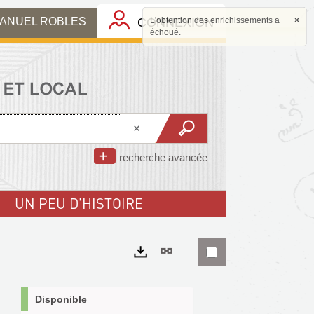
MANUEL ROBLES
CONNEXION
L'obtention des enrichissements a
×
échoué.
recherche avancée
UN PEU D'HISTOIRE
Lien
permanent
Exports
(Nouvelle
Disponible