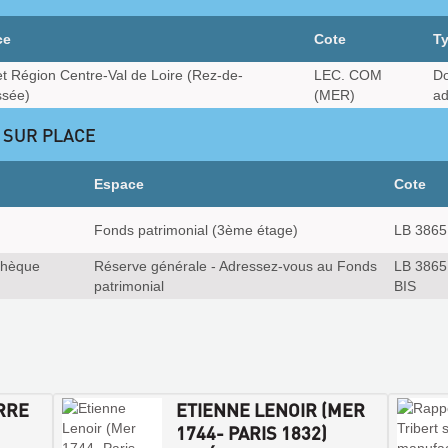
ce
Cote
T
et Région Centre-Val de Loire (Rez-de-
LEC. COM
Do
sée)
(MER)
ad
 SUR PLACE
Espace
Cote
Fonds patrimonial (3ème étage)
LB 3865
thèque
Réserve générale - Adressez-vous au Fonds
LB 3865
patrimonial
BIS
RRE
ETIENNE LENOIR (MER
1744- PARIS 1832)