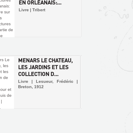
EN ORLÉANAIS:...
Livre | Tribert
MENARS LE CHATEAU,
ENVIR
LES JARDINS ET LES
RIVE 
COLLECTION D...
Livre |
Sutton
Livre | Lesueur, Frédéric |
images)
Breton, 1912
De Mena
faubou
Chapell
auteurs
découve
environs
droite de