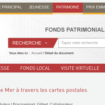
E PRINCIPAL
JEUNESSE
PATRIMOINE
PRIX EM
RECHERCHE
Vous êtes ici :
Accueil
/
Détail du document
ESSE
FONDS LOCAL
VISITE VIRTUELLE
e Mer à travers les cartes postales
 Auteur
|
Bracquemont, Gilbert. Collaborateur