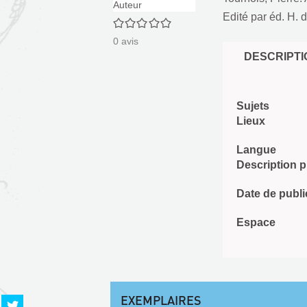
Edité par
éd. H. d
0/5
0
avis
DESCRIPTI
Sujets
Lieux
Langue
Description 
Date de publi
Espace
EXEMPLAIRES
Partager