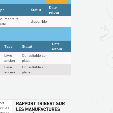
Date
ype
Statut
retour
cumentaire
disponible
ulte
Date
Type
Statut
retour
Livre
Consultable sur
ancien
place
Livre
Consultable sur
ancien
place
RAPPORT TRIBERT SUR
LES MANUFACTURES