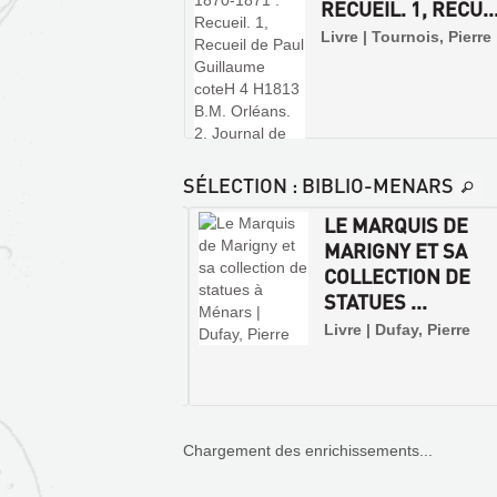
RECUEIL. 1, RECU..
Livre | Tournois, Pierre
SÉLECTION
: BIBLIO-MENARS
ARS. NOTICE
LE MARQUIS DE
ORIQUE ET
MARIGNY ET SA
RIPTIVE SUR LE
COLLECTION DE
STATUES ...
e | Chavigny, Jean |
Livre | Dufay, Pierre
y, 1958 (Monographie
hateaux de France)
Chargement des enrichissements...