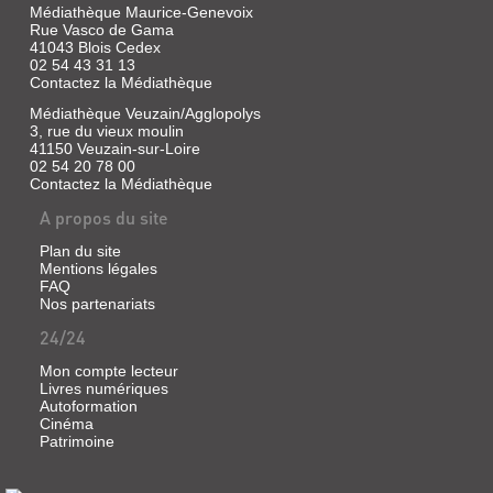
Médiathèque Maurice-Genevoix
LE
Rue Vasco de Gama
41043 Blois Cedex
CANTON
02 54 43 31 13
DE
Contactez la Médiathèque
MER
Médiathèque Veuzain/Agglopolys
À
3, rue du vieux moulin
41150 Veuzain-sur-Loire
TRAVERS
02 54 20 78 00
LES
Contactez la Médiathèque
CARTES
A propos du site
POSTALES
Plan du site
Livre
Mentions légales
|
FAQ
Tournois,
Nos partenariats
Pierre
24/24
|
éd.
Mon compte lecteur
H.
Livres numériques
de
Autoformation
Froberville,
Cinéma
1990
Patrimoine
COMMENTAIRES
OU