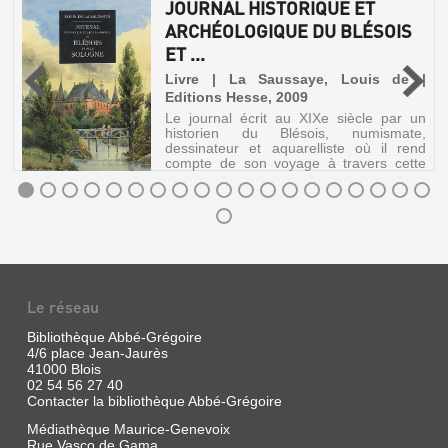
JOURNAL HISTORIQUE ET
ARCHÉOLOGIQUE DU BLÉSOIS
ET ...
é
e
Livre | La Saussaye, Louis de |
Editions Hesse, 2009
Le journal écrit au XIXe siècle par un
historien du Blésois, numismate,
dessinateur et aquarelliste où il rend
compte de son voyage à travers cette
région de faits archéologiques,
historiques et personnels.
JOURNAL
HISTORIQUE
MÉMOIRE
ET
SUR
ARCHÉOLOGIQUE
Le réseau
DES
DU
Bibliothèque Abbé-Grégoire
EXPÉRIENCES
BLÉSOIS
4/6 place Jean-Jaurès
DE
ET
41000 Blois
NAVIGATION
...
02 54 56 27 40
Contacter la bibliothèque Abbé-Grégoire
PAR
Livre
Médiathèque Maurice-Genevoix
LA
|
Rue Vasco de Gama