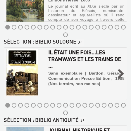
Editions Hesse, 2009
Le journal écrit au XIXe siècle par un
historien du Blésois, numismate,
dessinateur et aquarelliste où il rend
compte de son voyage à travers cette
région de faits archéologiques,
historiques et personnels.
JOURNAL
SÉLECTION
: BIBLIO SOLOGNE
HISTORIQUE
MÉMOIRE
ET
IL ÉTAIT UNE FOIS...LES
SUR
ARCHÉOLOGIQUE
TRAMWAYS ET LES TRAINS DE
DES
DU
...
EXPÉRIENCES
BLÉSOIS
,
Sans exemplaire | Bardon, Gérard |
DE
ET
Communication-Presse-Edition, 1998
(Nos terroirs, nos racines)
NAVIGATION
...
PAR
Livre
LA
|
La
V...
Saussaye,
Livre
Louis
IL
|
SÉLECTION
: BIBLIO ANTIQUITÉ
de
ÉTAIT
La
|
Saussaye,
UNE
JOURNAL HISTORIQUE ET
Editions