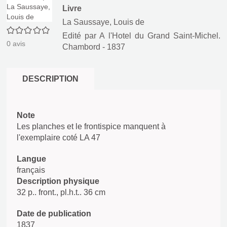
Livre
La Saussaye, Louis de
0/5
Edité par
A l'Hotel du Grand Saint-Michel.
0
avis
Chambord
- 1837
DESCRIPTION
Note
Les planches et le frontispice manquent à
l'exemplaire coté LA 47
Langue
français
Description physique
32 p.. front., pl.h.t.. 36 cm
Date de publication
1837