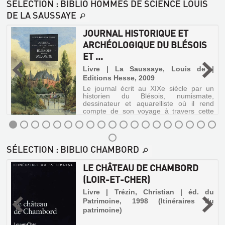
SÉLECTION
: BIBLIO HOMMES DE SCIENCE LOUIS
DE LA SAUSSAYE
JOURNAL HISTORIQUE ET
ARCHÉOLOGIQUE DU BLÉSOIS
ET ...
é
e
Livre | La Saussaye, Louis de |
Editions Hesse, 2009
Le journal écrit au XIXe siècle par un
historien du Blésois, numismate,
dessinateur et aquarelliste où il rend
compte de son voyage à travers cette
région de faits archéologiques,
historiques et personnels.
JOURNAL
SÉLECTION
: BIBLIO CHAMBORD
HISTORIQUE
MÉMOIRE
ET
LE CHÂTEAU DE CHAMBORD
SUR
ARCHÉOLOGIQUE
(LOIR-ET-CHER)
.
DES
DU
Livre | Trézin, Christian | éd. du
EXPÉRIENCES
BLÉSOIS
Patrimoine, 1998 (Itinéraires du
patrimoine)
DE
ET
NAVIGATION
...