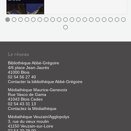
PAR
Livre
LA
|
La
V...
Saussaye,
Livre
Louis
LE
|
de
CHÂTEAU
La
|
Saussaye,
DE
Editions
Louis
Hesse,
CHAMBORD
Le réseau
de,
2009
(LOIR-
1865
Le
Bibliothèque Abbé-Grégoire
ET-
journal
4/6 place Jean-Jaurès
écrit
CHER)
41000 Blois
au
02 54 56 27 40
XIXe
Livre
Contacter la bibliothèque Abbé-Grégoire
siècle
|
par
Trézin,
Médiathèque Maurice-Genevoix
un
Christian
Rue Vasco de Gama
historien
41043 Blois Cedex
|
du
02 54 43 31 13
Blésois,
éd.
Contactez la Médiathèque
numismate,
du
dessinateur
Patrimoine,
Médiathèque Veuzain/Agglopolys
et
1998
3, rue du vieux moulin
aquarelliste
(Itinéraires
41150 Veuzain-sur-Loire
où
il
02 54 20 78 00
du