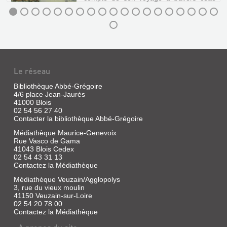
région de faits archéologiques,
historiques et personnels.
JOURNAL
HISTORIQUE
MÉMOIRE
ET
SUR
ARCHÉOLOGIQUE
Le réseau
DES
DU
Bibliothèque Abbé-Grégoire
EXPÉRIENCES
BLÉSOIS
4/6 place Jean-Jaurès
DE
ET
41000 Blois
NAVIGATION
...
02 54 56 27 40
Contacter la bibliothèque Abbé-Grégoire
PAR
Livre
Médiathèque Maurice-Genevoix
LA
|
Rue Vasco de Gama
La
V...
41043 Blois Cedex
Saussaye,
02 54 43 31 13
Livre
Louis
Contactez la Médiathèque
|
de
La
Médiathèque Veuzain/Agglopolys
|
Saussaye,
3, rue du vieux moulin
Editions
41150 Veuzain-sur-Loire
Louis
Hesse,
02 54 20 78 00
de,
2009
Contactez la Médiathèque
1865
Le
journal