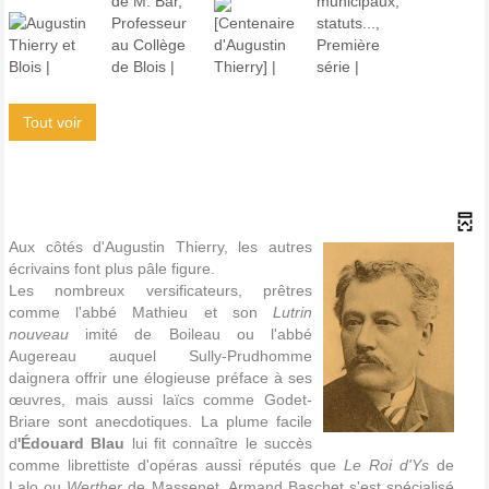
Tout voir
Aux côtés d'Augustin Thierry, les autres
écrivains font plus pâle figure.
Les nombreux versificateurs, prêtres
comme l'abbé Mathieu et son
Lutrin
nouveau
imité de Boileau ou l'abbé
Augereau auquel Sully-Prudhomme
daignera offrir une élogieuse préface à ses
œuvres, mais aussi laïcs comme Godet-
Briare sont anecdotiques. La plume facile
d
'Édouard Blau
lui fit connaître le succès
comme librettiste d'opéras aussi réputés que
Le Roi d'Ys
de
Lalo ou
Werther
de Massenet. Armand Baschet s'est spécialisé