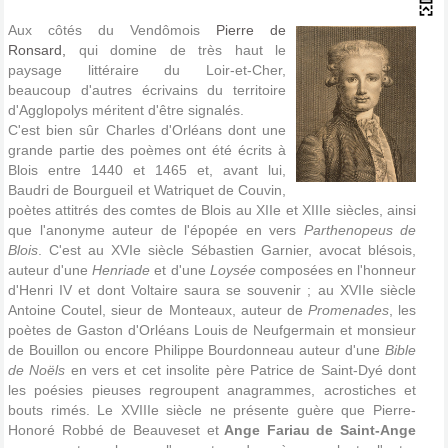
Aux côtés du Vendômois
Pierre de
Ronsard,
qui domine de très haut le
paysage littéraire du Loir-et-Cher,
beaucoup d'autres écrivains du territoire
d'Agglopolys méritent d'être signalés.
C'est bien sûr Charles d'Orléans dont une
grande partie des poèmes ont été écrits à
Blois entre 1440 et 1465 et, avant lui,
Baudri de Bourgueil et Watriquet de Couvin,
poètes attitrés des comtes de Blois au XIIe et XIIIe siècles, ainsi
que l'anonyme auteur de l'épopée en vers
Parthenopeus de
Blois
. C'est au XVIe siècle Sébastien Garnier, avocat blésois,
auteur d'une
Henriade
et d'une
Loysée
composées en l'honneur
d'Henri IV et dont Voltaire saura se souvenir ; au XVIIe siècle
Antoine Coutel, sieur de Monteaux, auteur de
Promenades
, les
poètes de Gaston d'Orléans Louis de Neufgermain et monsieur
de Bouillon ou encore Philippe Bourdonneau auteur d'une
Bible
de Noëls
en vers et cet insolite père Patrice de Saint-Dyé dont
les poésies pieuses regroupent anagrammes, acrostiches et
bouts rimés. Le XVIIIe siècle ne présente guère que Pierre-
Honoré Robbé de Beauveset et
Ange Fariau de Saint-Ange