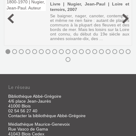
Livre | Nugier, Jean-Paul | Loire et
terroirs, 2007
u
Se baigner, nager, canoter, contempler,
et même ne rien faire : autant de plaisirs
communs à la plupart des fleuves et des
bords de mer. Mais les loisirs sur la Loire
ont connu, du début du 19e siècle aux
années soixante-dix, des ...
AU
TEMPS
Le réseau
DE
Bibliothèque Abbé-Grégoire
LA
4/6 place Jean-Jaurès
MARINE
41000 Blois
02 54 56 27 40
DE
Contacter la bibliothèque Abbé-Grégoire
PLAISIRS
LOIRE.
DE
Médiathèque Maurice-Genevoix
LES
Rue Vasco de Gama
LOIRE
SOUVENIRE
41043 Blois Cedex