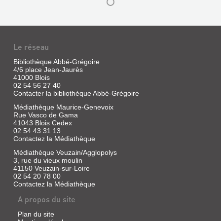
AU
TEMPS
Le réseau
DE
Bibliothèque Abbé-Grégoire
LA
4/6 place Jean-Jaurès
MARINE
41000 Blois
02 54 56 27 40
DE
Contacter la bibliothèque Abbé-Grégoire
PLAISIRS
LOIRE.
DE
Médiathèque Maurice-Genevoix
LES
Rue Vasco de Gama
LOIRE
SOUVENIRE
41043 Blois Cedex
:
02 54 43 31 13
D'UN...
Contactez la Médiathèque
1800-
Livre
1970
Médiathèque Veuzain/Agglopolys
|
3, rue du vieux moulin
Martin,
Livre
41150 Veuzain-sur-Loire
Louis
|
02 54 20 78 00
Nugier,
Contactez la Médiathèque
Jean-
A propos du site
Paul
|
Plan du site
Loire