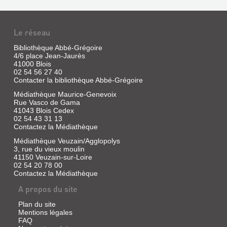
LE
Le réseau
CANTON
Bibliothèque Abbé-Grégoire
DE
4/6 place Jean-Jaurès
MONTOIRE-
41000 Blois
PLAISIRS
SUR-
02 54 56 27 40
Contacter la bibliothèque Abbé-Grégoire
DE
LE-
Médiathèque Maurice-Genevoix
LOIRE
LOIR
Rue Vasco de Gama
:
EN
41043 Blois Cedex
1800-
1900...
02 54 43 31 13
Contactez la Médiathèque
1970
À
Médiathèque Veuzain/Agglopolys
TR...
Livre
3, rue du vieux moulin
|
Livre
41150 Veuzain-sur-Loire
Nugier,
02 54 20 78 00
|
Jean-
Contactez la Médiathèque
Ferrand,
Paul
Gérard,
A propos du site
|
1985
Loire
Plan du site
et
Mentions légales
terroirs,
FAQ
2007