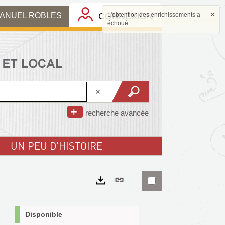
MANUEL ROBLES
CONNEXION
L'obtention des enrichissements a
×
échoué.
recherche avancée
UN PEU D'HISTOIRE
Lien
permanent
Exports
(Nouvelle
Disponible