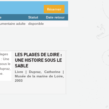
Réserver
e
Statut
Date retour
umentaire adulte
disponible
LES PLAGES DE LOIRE :
LE CA
UNE HISTOIRE SOUS LE
BATTO
SABLE
ET BAT
Livre | Dupraz, Catherine |
Livre | 
Musée de la marine de Loire,
Musée d
2003
2005