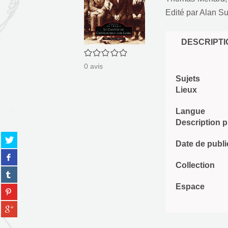
Edité par
Alan Su
DESCRIPTI
0/5
0
avis
Sujets
Lieux
Langue
Description 
Partager
Date de publi
sur
Partager
twitter
sur
Collection
(Nouvelle
Partager
facebook
fenêtre)
sur
(Nouvelle
Espace
Partager
tumblr
fenêtre)
sur
(Nouvelle
Partager
pinterest
fenêtre)
sur
(Nouvelle
gplus