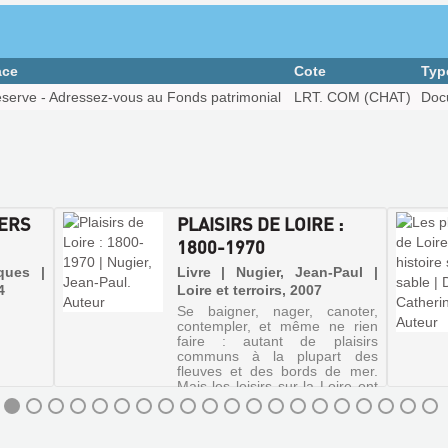
ace
Cote
Typ
éserve - Adressez-vous au Fonds patrimonial
LRT. COM (CHAT)
Doc
VERS
PLAISIRS DE LOIRE :
1800-1970
ques |
Livre | Nugier, Jean-Paul |
4
Loire et terroirs, 2007
Se baigner, nager, canoter,
contempler, et même ne rien
faire : autant de plaisirs
communs à la plupart des
fleuves et des bords de mer.
Mais les loisirs sur la Loire ont
connu, du début du 19e siècle
aux années soixante-dix, des
...