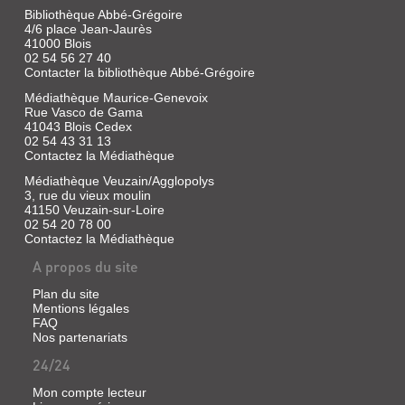
Bibliothèque Abbé-Grégoire
4/6 place Jean-Jaurès
41000 Blois
02 54 56 27 40
Contacter la bibliothèque Abbé-Grégoire
Médiathèque Maurice-Genevoix
Rue Vasco de Gama
41043 Blois Cedex
02 54 43 31 13
Contactez la Médiathèque
Médiathèque Veuzain/Agglopolys
LETTRE
3, rue du vieux moulin
PASTORALE
41150 Veuzain-sur-Loire
02 54 20 78 00
DE
Contactez la Médiathèque
MONSEIGNEUR
A propos du site
L'
LETTRE
EVÊQUE
Plan du site
Mentions légales
PASTORALE
DE
FAQ
DE
BLOIS...
Nos partenariats
MONSEIGNEUR
Livre
24/24
L'EVÊQUE
|
Audollent,
Mon compte lecteur
DE