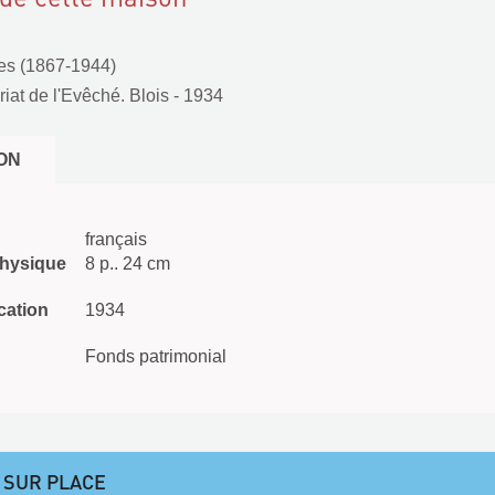
es (1867-1944)
riat de l'Evêché. Blois
- 1934
ON
français
physique
8 p.. 24 cm
cation
1934
Fonds patrimonial
 SUR PLACE