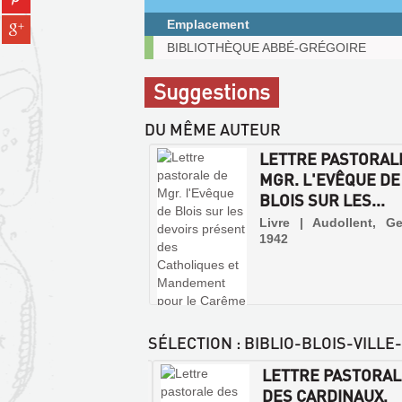
fenêtre)
sur
(Nouvelle
Partager
Emplacement
pinterest
fenêtre)
sur
Exemplaires
(Nouvelle
BIBLIOTHÈQUE ABBÉ-GRÉGOIRE
gplus
communicables
fenêtre)
(Nouvelle
sur
Suggestions
fenêtre)
place
DU MÊME AUTEUR
LETTRE PASTORAL
MGR. L'EVÊQUE DE
BLOIS SUR LES...
Livre | Audollent, Ge
1942
SÉLECTION
: BIBLIO-BLOIS-VILLE
ONNANCE
LETTRE PASTORA
COPALE.
DES CARDINAUX,