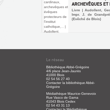
MISSION DE
ARCHEVÊQUES ET É
RGIE ET D...
Livre | Audollent, Ge
Impr. J. de Grandpré
exemplaire | Audollent,
(Evêché de Blois)
es | s.n.
Le réseau
Bibliothèque Abbé-Grégoire
4/6 place Jean-Jaurès
41000 Blois
02 54 56 27 40
Contacter la bibliothèque Abbé-
Grégoire
Médiathèque Maurice-Genevoix
Rue Vasco de Gama
41043 Blois Cedex
02 54 43 31 13
Contactez la Médiathèque