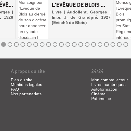
VÊ...
L'EVÊQUE DE BLOIS ...
orges |
Livre | Audollent, Georges |
, 1926
Impr. J. de Grandpré, 1927
(Evêché de Blois)
A propos du site
24/24
Plan du site
Mon compte lecteur
Mentions légales
Livres numériques
FAQ
Autoformation
Nos partenariats
Cinéma
Patrimoine