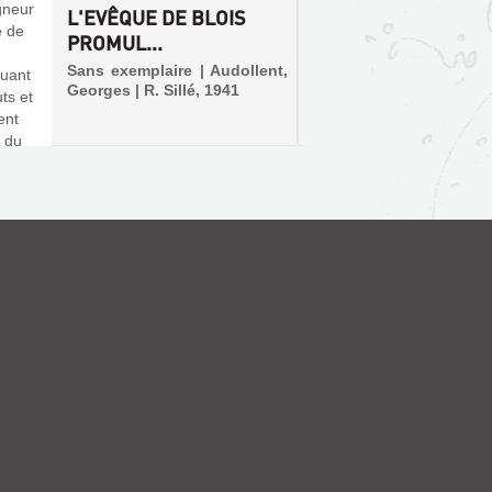
L'EVÊQUE DE BLOIS
INTÉR
PROMUL...
CHAPIT
Sans exemplaire | Audollent,
Livre |
Georges | R. Sillé, 1941
1941