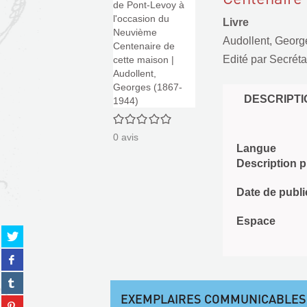
Livre
Audollent, Georg
Edité par
Secréta
DESCRIPTI
0/5
0
avis
Langue
Description 
Date de publi
Espace
Partager
sur
Partager
twitter
sur
(Nouvelle
Partager
facebook
fenêtre)
sur
(Nouvelle
EXEMPLAIRES COMMUNICABLES
Partager
tumblr