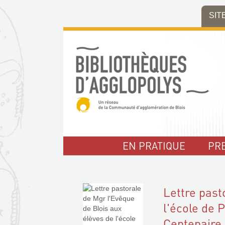
Aller
Aller
Aller
SIT
au
au
à
menu
contenu
la
recherche
EN PRATIQUE
PR
Lettre past
l'école de 
Centenaire