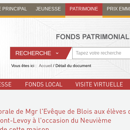
E PRINCIPAL
JEUNESSE
PATRIMOINE
PRIX EM
RECHERCHE
Vous êtes ici :
Accueil
/
Détail du document
ESSE
FONDS LOCAL
VISITE VIRTUELLE
orale de Mgr l'Evêque de Blois aux élèves 
Pont-Levoy à l'occasion du Neuvième
 de cette maison