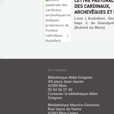
ONNANCE
LETTRE PASTORA
COPALE.
DES CARDINAUX,
MISSION DE
ARCHEVÊQUES ET É
RGIE ET D...
Livre | Audollent, Ge
Impr. J. de Grandpré
exemplaire | Audollent,
(Evêché de Blois)
es | s.n.
Le réseau
Bibliothèque Abbé-Grégoire
4/6 place Jean-Jaurès
41000 Blois
02 54 56 27 40
Contacter la bibliothèque Abbé-
Grégoire
Médiathèque Maurice-Genevoix
Rue Vasco de Gama
41043 Blois Cedex