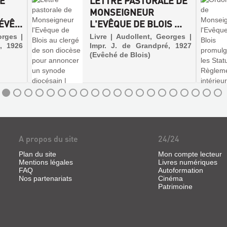
LE
LETTRE PASTORALE DE
MONSEIGNEUR
VÊ...
L'EVÊQUE DE BLOIS ...
orges |
Livre | Audollent, Georges |
, 1926
Impr. J. de Grandpré, 1927
(Evêché de Blois)
A propos du site
24/24
Plan du site
Mon compte lecteur
Mentions légales
Livres numériques
FAQ
Autoformation
Nos partenariats
Cinéma
Patrimoine