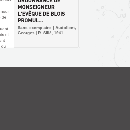
ORDONNANCE DE
STATU
MONSEIGNEUR
RÉGL
L'EVÊQUE DE BLOIS
INTÉR
PROMUL...
CHAPIT
Sans exemplaire | Audollent,
Livre |
Georges | R. Sillé, 1941
1941