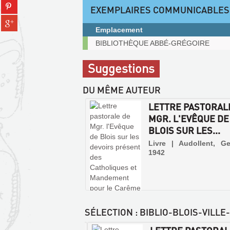
Partager
tumblr
EXEMPLAIRES COMMUNICABLES
fenêtre)
sur
(Nouvelle
Partager
pinterest
fenêtre)
Emplacement
sur
(Nouvelle
gplus
Exemplaires
BIBLIOTHÈQUE ABBÉ-GRÉGOIRE
fenêtre)
(Nouvelle
communicables
fenêtre)
sur
Suggestions
place
DU MÊME AUTEUR
LETTRE PASTORAL
MGR. L'EVÊQUE DE
BLOIS SUR LES...
Livre | Audollent, Ge
1942
SÉLECTION
: BIBLIO-BLOIS-VILLE