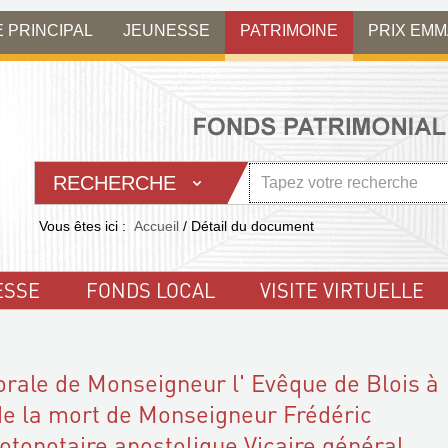
E PRINCIPAL
JEUNESSE
PATRIMOINE
PRIX EM
RECHERCHE
Vous êtes ici :
Accueil
/
Détail du document
ESSE
FONDS LOCAL
VISITE VIRTUELLE
orale de Monseigneur l' Evêque de Blois à
de la mort de Monseigneur Frédéric
rotonotaire apostolique Vicaire général,