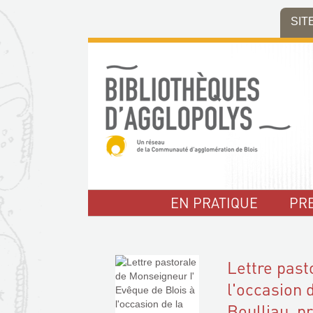
Aller
Aller
Aller
SIT
au
au
à
menu
contenu
la
recherche
EN PRATIQUE
PR
Lettre past
l'occasion 
Boulliau, p