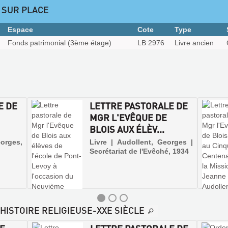
 SUR PLACE
Espace
Cote
Type
Fonds patrimonial (3ème étage)
LB 2976
Livre ancien
E DE
LETTRE PASTORALE DE
MGR L'EVÊQUE DE
BLOIS AUX ÉLÈV...
orges,
Livre | Audollent, Georges |
Secrétariat de l'Evêché, 1934
-HISTOIRE RELIGIEUSE-XXE SIÈCLE