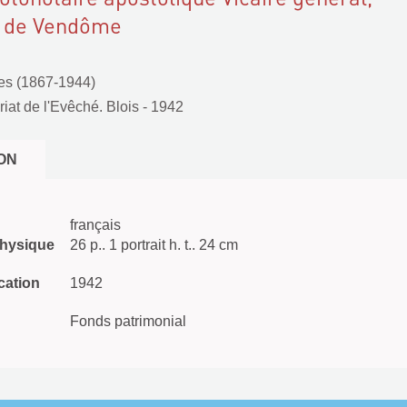
e de Vendôme
es (1867-1944)
riat de l'Evêché. Blois
- 1942
ON
français
physique
26 p.. 1 portrait h. t.. 24 cm
cation
1942
Fonds patrimonial