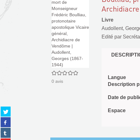
Archidiacr
Livre
Audollent, Georg
Edité par
Secréta
DESCRIPTI
0/5
Langue
0
avis
Description 
Date de publi
Partager
Espace
sur
Partager
twitter
sur
(Nouvelle
Partager
facebook
fenêtre)
sur
(Nouvelle