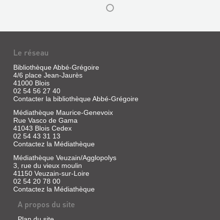
DE
L'ARCHEVÊCHÉ
DE
PARIS
Le réseau
Livre
|
Bibliothèque Abbé-Grégoire
Audollent,
4/6 place Jean-Jaurès
Georges
41000 Blois
02 54 56 27 40
Contacter la bibliothèque Abbé-Grégoire
Médiathèque Maurice-Genevoix
Rue Vasco de Gama
41043 Blois Cedex
02 54 43 31 13
Contactez la Médiathèque
Médiathèque Veuzain/Agglopolys
3, rue du vieux moulin
41150 Veuzain-sur-Loire
02 54 20 78 00
Contactez la Médiathèque
A propos du site
LETTRE
Plan du site