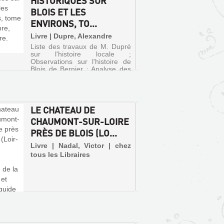
HISTORIQUES SUR
LOCAL
BLOIS ET LES
Livre | 
ENVIRONS, TO...
Plan d'u
statisti
Livre | Dupre, Alexandre
de Blois
armes d
Liste des travaux de M. Dupré
Notice s
sur l'histoire locale ;
Renseig
Observations sur l'histoire de
sur le c
Blois de Bernier ; Analyse des
à Blois ; 
pièces justificatives de la même
histoire ; Anciennes
circonscriptions du Blésois ;
Essai sur l'histoire ecclésias...
LE CHATEAU DE
LES G
CHAUMONT-SUR-LOIRE
ÉVÉNE
PRÈS DE BLOIS (LO...
ET-CH
SIÈCL.
Livre | Nadal, Victor | chez
tous les Libraires
Livre |
De Boré
événem
Chroniq
XXe sièc
de pers
originai
d'événe
des fait