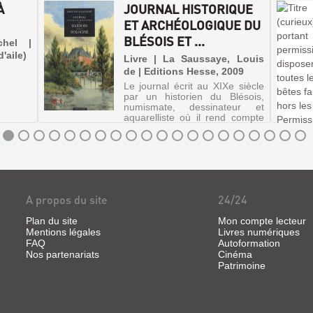
À
JOURNAL HISTORIQUE
ET ARCHÉOLOGIQUE DU
BLÉSOIS ET ...
chel |
d'aile)
Livre | La Saussaye, Louis
de | Editions Hesse, 2009
Le journal écrit au XIXe siècle
par un historien du Blésois,
numismate, dessinateur et
aquarelliste où il rend compte
de son voyage à travers cette
région de faits archéologiques,
historiques et personnels.
A propos du site
24/24
Plan du site
Mon compte lecteur
Mentions légales
Livres numériques
FAQ
Autoformation
Nos partenariats
Cinéma
Patrimoine