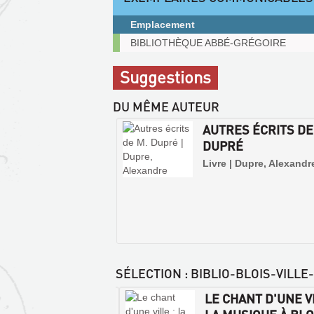
(Nouvelle
fenêtre)
Emplacement
Exemplaires
BIBLIOTHÈQUE ABBÉ-GRÉGOIRE
communicables
sur
Suggestions
place
DU MÊME AUTEUR
AUTRES ÉCRITS DE
DUPRÉ
Livre | Dupre, Alexandr
SÉLECTION
: BIBLIO-BLOIS-VILL
E DES ARTICLES
LE CHANT D'UNE VI