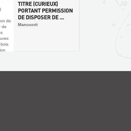
TITRE (CURIEUX)
SAINT
ferrovi
Cisse, m
PORTANT PERMISSION
ET D'
DE DISPOSER DE ...
Livre |
chez l'a
Manuscrit