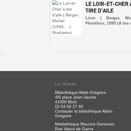
C.
LA
iquement et architec...
-ET-CHER, L'ART
LE LOIR-ET-CHER 
Migault
LICENCE,
A NATURE DE SES
TIRE D'AILE
et
QUI
COMMUN...
Cie,
Livre | Berger, Mi
SERA
1901
Photélico, 1995 (A tire 
 | La Torre, Michel de |
SOUTENU
n, 1985 (Guide de l'Art
LE
la nature)
V...
Livre
|
Dupre,
Alexandre,
1837
JOURNAL
Le réseau
HISTORIQUE
ET
Bibliothèque Abbé-Grégoire
4/6 place Jean-Jaurès
ARCHÉOLOGIQUE
41000 Blois
DU
02 54 56 27 40
MÉLANGES
Contacter la bibliothèque Abbé-
BLÉSOIS
HISTORIQUES
Grégoire
ET
SUR
ANCIENS
Médiathèque Maurice-Genevoix
...
BLOIS
VOYAGEURS
Rue Vasco de Gama