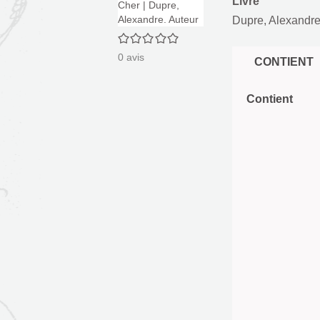
Livre
Dupre, Alexandre
0/5
0
avis
CONTIENT
Contient