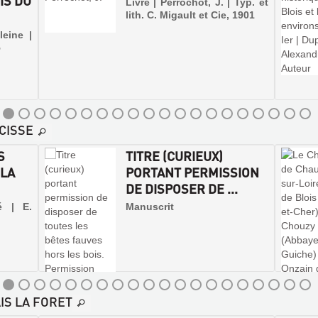
IS DU
Livre | Perrochot, J. | Typ. et
lith. C. Migault et Cie, 1901
leine |
5
CISSE
S
TITRE (CURIEUX)
 LA
PORTANT PERMISSION
DE DISPOSER DE ...
é | E.
Manuscrit
IS LA FORET