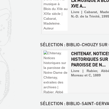
ÉTÉS PUBLIÉS
LA MUSIQUE À BLO
 LE JOURNA...
XVE A...
 | Dupre, Alexandre
Livre | Cabarat, Made
N.-D. de la Trinité, 199
ns du Vieux Blois par M.
roy ; Procès de Jésus
st par M. Dupin ; Des
ations et des effets du
ement hydrothérapique ;
e-Dame des Aydes ; La
t-Honoré ; M. l'abbé
rc ; Projet d'opérations
SÉLECTION
: BIBLIO-CHOUZY SUR 
CANTON
CHITENAY. NOTICE
RBAULT : D'ONZAIN
HISTORIQUES SUR
SUR
HOUZY À AVERDO...
PAROISSE DE N...
BLOIS
 | Robinet, André | Alan
Livre | Rabier, Abb
Livre
on, 2004 (Mémoires en
Moreau et C, 1889
|
s)
Perrochot,
 dans la majeure partie
J.
a Cisse qui confère à
|
ines de ses 21 communes
ACTE
entité toute particulière,
Typ.
PUBLIC
nton d'Herbault peut tout
et
SÉLECTION
: BIBLIO-SAINT-GERVA
t se diviser en trois
POUR
lith.
bles géographiquement,