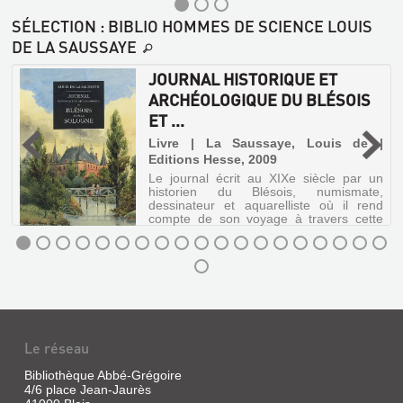
SÉLECTION
: BIBLIO HOMMES DE SCIENCE LOUIS
DE LA SAUSSAYE
JOURNAL HISTORIQUE ET
ARCHÉOLOGIQUE DU BLÉSOIS
ET ...
é
LE
e
Livre | La Saussaye, Louis de |
PLESSIS-
Editions Hesse, 2009
DORIN
Le journal écrit au XIXe siècle par un
historien du Blésois, numismate,
Livre
dessinateur et aquarelliste où il rend
|
compte de son voyage à travers cette
région de faits archéologiques,
Desoeuvre,
historiques et personnels.
Roger
|
JOURNAL
Comité
HISTORIQUE
départemental
ET
du
Patrimoine
ARCHÉOLOGIQUE
Le réseau
et
DU
de
Bibliothèque Abbé-Grégoire
BLÉSOIS
l'archéologie
4/6 place Jean-Jaurès
en
ET