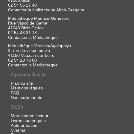
41000 Blois
Loir-
...
02 54 56 27 40
et-
Contacter la bibliothèque Abbé-Grégoire
Livre
Cher,
Médiathèque Maurice-Genevoix
|
1995
Rue Vasco de Gama
La
(Patrimoine
41043 Blois Cedex
Saussaye,
dans
02 54 43 31 13
Louis
votre
Contactez la Médiathèque
de
commune)
Médiathèque Veuzain/Agglopolys
|
3, rue du vieux moulin
Editions
41150 Veuzain-sur-Loire
Hesse,
02 54 20 78 00
2009
Contactez la Médiathèque
Le
journal
A propos du site
écrit
au
Plan du site
XIXe
Mentions légales
siècle
FAQ
par
Nos partenariats
FRETEVAL
un
historien
24/24
Livre
du
|
Blésois,
Mon compte lecteur
Courivaud,
numismate,
Livres numériques
dessinateur
Robert
Autoformation
et
|
Cinéma
aquarelliste
Comité