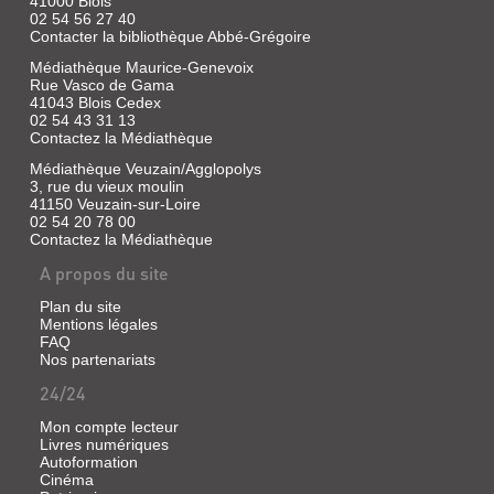
41000 Blois
Loir-
...
02 54 56 27 40
et-
Contacter la bibliothèque Abbé-Grégoire
Livre
Cher,
Médiathèque Maurice-Genevoix
|
1995
Rue Vasco de Gama
La
(Patrimoine
41043 Blois Cedex
Saussaye,
dans
02 54 43 31 13
Louis
votre
Contactez la Médiathèque
de
commune)
Médiathèque Veuzain/Agglopolys
|
3, rue du vieux moulin
Editions
41150 Veuzain-sur-Loire
Hesse,
02 54 20 78 00
2009
Contactez la Médiathèque
Le
journal
A propos du site
écrit
au
Plan du site
XIXe
Mentions légales
siècle
FAQ
par
Nos partenariats
FRETEVAL
un
historien
24/24
Livre
du
|
Blésois,
Mon compte lecteur
Courivaud,
numismate,
Livres numériques
dessinateur
Robert
Autoformation
et
|
Cinéma
aquarelliste
Comité