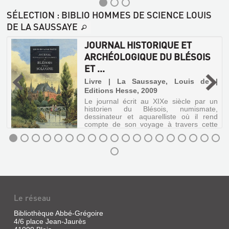
SÉLECTION
: BIBLIO HOMMES DE SCIENCE LOUIS
DE LA SAUSSAYE
JOURNAL HISTORIQUE ET
ARCHÉOLOGIQUE DU BLÉSOIS
ET ...
é
LE
e
Livre | La Saussaye, Louis de |
PLESSIS-
Editions Hesse, 2009
DORIN
Le journal écrit au XIXe siècle par un
historien du Blésois, numismate,
Livre
dessinateur et aquarelliste où il rend
|
compte de son voyage à travers cette
région de faits archéologiques,
Desoeuvre,
historiques et personnels.
Roger
|
JOURNAL
Comité
HISTORIQUE
départemental
ET
du
Patrimoine
ARCHÉOLOGIQUE
Le réseau
et
DU
de
Bibliothèque Abbé-Grégoire
BLÉSOIS
l'archéologie
4/6 place Jean-Jaurès
en
ET