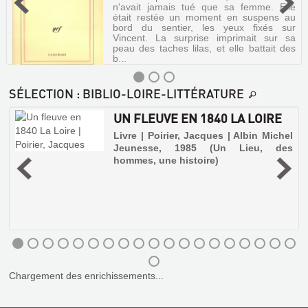
n'avait jamais tué que sa femme. Elle
était restée un moment en suspens au
bord du sentier, les yeux fixés sur
Vincent. La surprise imprimait sur sa
peau des taches lilas, et elle battait des
b...
SÉLECTION
: BIBLIO-LOIRE-LITTÉRATURE
UN FLEUVE EN 1840 LA LOIRE
EN
e
Livre | Poirier, Jacques | Albin Michel
DOUCEUR
Jeunesse, 1985 (Un Lieu, des
Livre
hommes, une histoire)
,
|
i
Laclavetine,
-
?
Jean-
é
Marie
|
Gallimard,
1991
(Blanche)
D'un
Chargement des enrichissements...
tempérament
doux,
Vincent