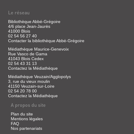
Artus
n'avait
jamais
Le réseau
tué
que
Bibliothèque Abbé-Grégoire
UN
sa
4/6 place Jean-Jaurès
femme.
FLEUVE
41000 Blois
Elle
02 54 56 27 40
était
EN
Contacter la bibliothèque Abbé-Grégoire
restée
1840
un
Médiathèque Maurice-Genevoix
moment
LA
Rue Vasco de Gama
en
LOIRE
41043 Blois Cedex
suspens
02 54 43 31 13
au
Livre
Contactez la Médiathèque
bord
|
du
Médiathèque Veuzain/Agglopolys
Poirier,
sentier,
3, rue du vieux moulin
les
Jacques
41150 Veuzain-sur-Loire
yeux
|
02 54 20 78 00
fixés
Albin
sur
Contactez la Médiathèque
Michel
Vincent.
A propos du site
Jeunesse,
La
surprise
1985
imprimait
Plan du site
(Un
sur
Mentions légales
Lieu,
sa
FAQ
des
peau
Nos partenariats
hommes,
des