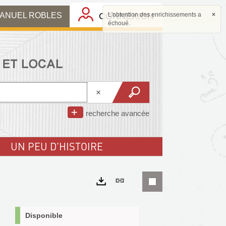
MANUEL ROBLES
CONNEXION
L'obtention des enrichissements a
×
échoué.
recherche avancée
UN PEU D'HISTOIRE
Lien
permanent
Exports
(Nouvelle
Disponible