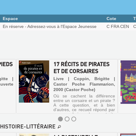
Espace
Cote
T
En réserve - Adressez-vous à l'Espace Jeunesse
C FRA CEN
C
PIEDS
17 RÉCITS DE PIRATES
ET DE CORSAIRES
itte |
Livre | Coppin, Brigitte |
uverte
Castor Poche Flammarion,
2000 (Castor Poche)
Où se cachent la différence
entre un corsaire et un pirate ?
A cette question, et à bien
d'autres, ce recueil répond par
une galerie de portraits
d'hommes et de femmes ayant
sillonné les mers.
-HISTOIRE-LITTÉRAIRE