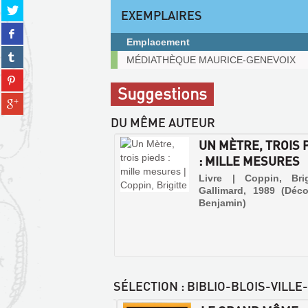
Partager
EXEMPLAIRES
sur
Partager
twitter
Emplacement
sur
(Nouvelle
Partager
facebook
Exemplaires
MÉDIATHÈQUE MAURICE-GENEVOIX
fenêtre)
sur
(Nouvelle
Partager
tumblr
fenêtre)
Suggestions
sur
(Nouvelle
Partager
pinterest
fenêtre)
sur
(Nouvelle
DU MÊME AUTEUR
gplus
fenêtre)
(Nouvelle
UN MÈTRE, TROIS 
fenêtre)
: MILLE MESURES
Livre | Coppin, Brig
Gallimard, 1989 (Déco
Benjamin)
SÉLECTION
: BIBLIO-BLOIS-VILLE