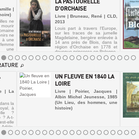
LA PASTOURELLE
D'ORCHAISE
amille |
noire)
Livre | Bruneau, René | CLD,
lles ne
2013
 mourir
Louis part à travers l'Europe,
maine
sur les traces de sa jumelle
nirs ne
Magdelaine, bergère enlevée à
r à une
14 ans près de Blois, dans la
a femme
région d'Orchaise en 1778 et
 une
devenue princesse en Pologne.
e. Mais
ÉRATURE
A
UN FLEUVE EN 1840 LA
LOIRE
ie | La
Livre | Poirier, Jacques |
Albin Michel Jeunesse, 1985
(Un Lieu, des hommes, une
dans la
oyal, à
histoire)
elle ?
 ? A-t-
st-elle
, Adèle,
qui la
d...