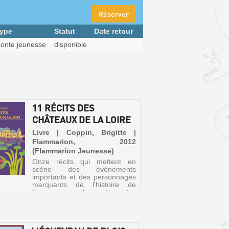
Réserver
ype
Statut
Date retour
onte jeunesse
disponible
11 RÉCITS DES
CHÂTEAUX DE LA LOIRE
Livre | Coppin, Brigitte |
Flammarion, 2012
(Flammarion Jeunesse)
Onze récits qui mettent en
scène des événements
importants et des personnages
marquants de l'histoire de
France sur les sites des
châteaux de la Loire :
Chambord, Amboise, Blois, etc.