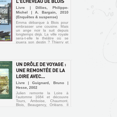
L'ÉCHEVEAU DE BLOIS
UN DR
UNE R
Livre | Dillies, Philippe-
LOIRE 
Michel | A. Bargain, 2010
(Enquêtes & suspense)
Livre 
Emma débarque à Blois pour
Hesse, 
embrasser une cousine. Mais
Julien
un ange noir la suit depuis
l'autom
longtemps déjà. La ville royale
Tours,
sera-t-elle le théâtre où se
Blois, 
jouera son destin ? Thierry et
doit por
Mélodie vont aider Emma à
mystérie
dénouer cet écheveau...
le secre
UN DRÔLE DE VOYAGE :
LES C
UNE REMONTÉE DE LA
MALEF
LOIRE AVEC...
BLANC 
CHEMI
Livre | Guignard, Bruno |
MALE
Hesse, 2002
Julien remonte la Loire à
Livre 
l'automne 1684 et découvre
Glénat,
Tours, Amboise, Chaumont,
Blois, Beaugency, Orléans. Il
Tandis 
doit porter à bon port un colis
Daillé s
mystérieux dont il va partager
désigné
le secret avec Marguerite.
des mar