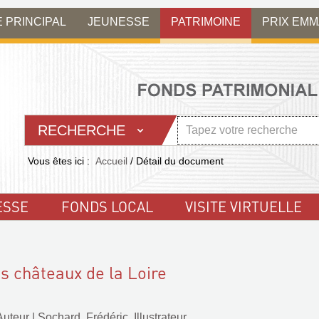
E PRINCIPAL
JEUNESSE
PATRIMOINE
PRIX EM
RECHERCHE
Vous êtes ici :
Accueil
/
Détail du document
ESSE
FONDS LOCAL
VISITE VIRTUELLE
es châteaux de la Loire
Auteur
|
Sochard, Frédéric. Illustrateur