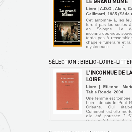
RLOGER DU ROI
LE GRAND MÔME
e | Hesse, Jacques |
Livre | A.D.G., Alain, C
ones, 1990 (Mille
Gallimard, 1985 (Série 
17
ds)
Cet automne-là, les feui
RÉCITS
furent pas les seules à
rd'hui, Guillaume est
DE
en Sologne. Le do
sti d'une importante
inconnu des vieux souve
on : porter au roi un
PIRATES
tarda pas à ressemble
age secret que lui a
ET
chapelle funéraire et l
 son père, l'horloger de la
mystérieuse à
. Mais le roi semble
DE
pourvoyeuse de morgu
e plaisir à n'être pas là
CORSAIRES
d'où ve...
n le croit. Guillaume
SÉLECTION
: BIBLIO-LOIRE-LITT
ndr...
Livre
|
MENADE POÉTIQUE
L'INCONNUE DE L
Coppin,
LA
 LA VILLE DE
LOIRE
Brigitte
PASTOURELLE
|
S : DÉDIÉE...
Livre | Etienne, Mar
Castor
D'ORCHAISE
Table Ronde, 2004
| M*** | Dufresne, 1866
Poche
Une femme est tombée 
Livre
Flammarion,
Loire, depuis le Pont R
|
2000
Orléans. Qui était-
Bruneau,
(Castor
Comment est-elle morte
René
elle été poussée ? S'e
Poche)
|
suicidée ? La narratrice
Où
cherche une vérité 
CLD,
se
conduit jusqu'au journal 
2013
cachent