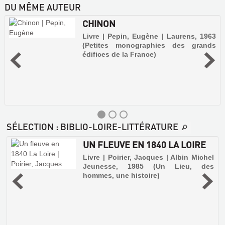
DU MÊME AUTEUR
CHINON
Livre | Pepin, Eugène | Laurens, 1963
(Petites monographies des grands
édifices de la France)
SÉLECTION
: BIBLIO-LOIRE-LITTÉRATURE
UN FLEUVE EN 1840 LA LOIRE
e
Livre | Poirier, Jacques | Albin Michel
Jeunesse, 1985 (Un Lieu, des
CHINON
hommes, une histoire)
,
Livre
i
|
-
Pepin,
?
é
Eugène
|