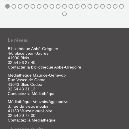
Laurens,
1963
(Petites
monographies
des
grands
édifices
de
Le réseau
la
France)
Bibliothèque Abbé-Grégoire
4/6 place Jean-Jaurès
UN
41000 Blois
02 54 56 27 40
FLEUVE
Contacter la bibliothèque Abbé-Grégoire
EN
Médiathèque Maurice-Genevoix
1840
Rue Vasco de Gama
LA
41043 Blois Cedex
02 54 43 31 13
LOIRE
Contactez la Médiathèque
Livre
Médiathèque Veuzain/Agglopolys
|
3, rue du vieux moulin
Poirier,
41150 Veuzain-sur-Loire
Jacques
02 54 20 78 00
|
Contactez la Médiathèque
Albin
A propos du site
Michel