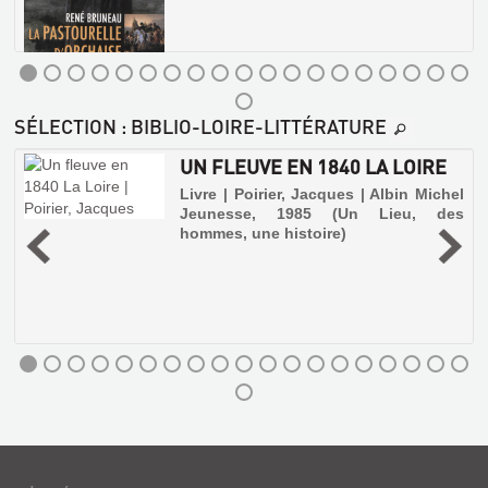
e
LA
SÉLECTION
: BIBLIO-LOIRE-LITTÉRATURE
PASTOURELLE
D'ORCHAISE
UN FLEUVE EN 1840 LA LOIRE
Livre
e
Livre | Poirier, Jacques | Albin Michel
|
Jeunesse, 1985 (Un Lieu, des
Bruneau,
hommes, une histoire)
,
René
i
-
|
?
CLD,
é
2013
Louis
part
à
travers
l'Europe,
sur
les
traces
de
sa