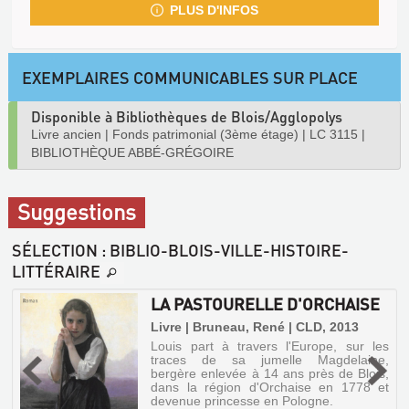
PLUS D'INFOS
EXEMPLAIRES COMMUNICABLES SUR PLACE
Disponible à Bibliothèques de Blois/Agglopolys
Livre ancien
|
Fonds patrimonial (3ème étage)
|
LC 3115
|
BIBLIOTHÈQUE ABBÉ-GRÉGOIRE
Suggestions
SÉLECTION
: BIBLIO-BLOIS-VILLE-HISTOIRE-
LITTÉRAIRE
LA PASTOURELLE D'ORCHAISE
|
Livre | Bruneau, René | CLD, 2013
Louis part à travers l'Europe, sur les
traces de sa jumelle Magdelaine,
s
bergère enlevée à 14 ans près de Blois,
e
dans la région d'Orchaise en 1778 et
e
devenue princesse en Pologne.
e