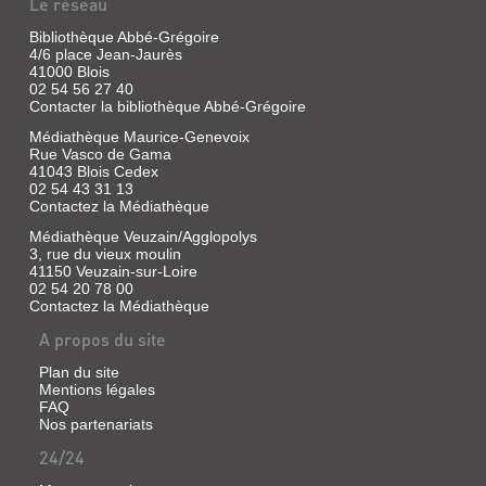
Le réseau
jumelle
Magdelaine,
Bibliothèque Abbé-Grégoire
bergère
4/6 place Jean-Jaurès
enlevée
UN
41000 Blois
à
14
02 54 56 27 40
FLEUVE
ans
Contacter la bibliothèque Abbé-Grégoire
EN
près
Médiathèque Maurice-Genevoix
de
1840
Blois,
Rue Vasco de Gama
LA
dans
41043 Blois Cedex
la
02 54 43 31 13
LOIRE
région
Contactez la Médiathèque
d'Orchaise
Livre
en
Médiathèque Veuzain/Agglopolys
|
1778
3, rue du vieux moulin
Poirier,
et
41150 Veuzain-sur-Loire
Jacques
devenue
02 54 20 78 00
|
princesse
Contactez la Médiathèque
en
Albin
Pologne.
A propos du site
Michel
Jeunesse,
Plan du site
1985
Mentions légales
(Un
FAQ
L'ÉCHEVEAU
Lieu,
Nos partenariats
DE
des
24/24
hommes,
BLOIS
une