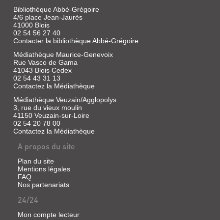
Bibliothèque Abbé-Grégoire
UN
4/6 place Jean-Jaurès
FLEUVE
41000 Blois
02 54 56 27 40
EN
Contacter la bibliothèque Abbé-Grégoire
1840
Médiathèque Maurice-Genevoix
LA
Rue Vasco de Gama
LOIRE
41043 Blois Cedex
02 54 43 31 13
Livre
Contactez la Médiathèque
UN
|
Médiathèque Veuzain/Agglopolys
Poirier,
JOUR
3, rue du vieux moulin
Jacques
:
41150 Veuzain-sur-Loire
|
02 54 20 78 00
ROMAN
Albin
Contactez la Médiathèque
Michel
Livre
A propos du site
Jeunesse,
|
1985
Genevoix,
Plan du site
(Un
Maurice
Mentions légales
Lieu,
|
FAQ
des
Seuil,
Nos partenariats
hommes,
1975
une
24/24
histoire)
Mon compte lecteur