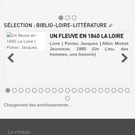
SÉLECTION
: BIBLIO-LOIRE-LITTÉRATURE
UN FLEUVE EN 1840 LA LOIRE
e
Livre | Poirier, Jacques | Albin Michel
Jeunesse, 1985 (Un Lieu, des
hommes, une histoire)
,
i
-
?
BESTIAIRE
é
ENCHANTÉ
Livre
|
Genevoix,
Chargement des enrichissements...
Maurice
|
Plon,
1969
Le réseau