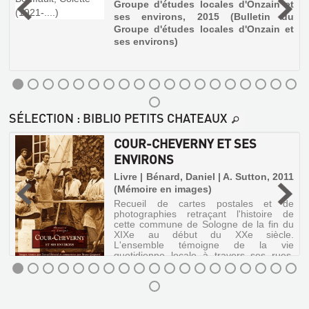
Groupe d'études locales d'Onzain et
t
ses environs, 2015 (Bulletin du
Groupe d'études locales d'Onzain et
ses environs)
LES
PANNEAUX
DE
LA
SÉLECTION
: BIBLIO PETITS CHATEAUX
GUÉRINIÈRE
COUR-CHEVERNY ET SES
Sans
exemplaire
ENVIRONS
|
Livre | Bénard, Daniel | A. Sutton, 2011
Boussard,
(Mémoire en images)
Jean
Recueil de cartes postales et de
|
photographies retraçant l'histoire de
Vallée
cette commune de Sologne de la fin du
de
MES
XIXe au début du XXe siècle.
la
L'ensemble témoigne de la vie
SOUVENIRS
Cisse,
quotidienne locale à travers ses rues,
DES
ses festivités, ses pay...
2008
(Bulletin
GUERRES
de
COUR-
1870,
la