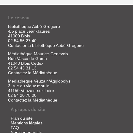
CHEVERNY
1814,
Vallée
ET
1839
de
SES
la
Sans
Le réseau
Cisse)
ENVIRONS
exemplaire
Bibliothèque Abbé-Grégoire
|
Livre
4/6 place Jean-Jaurès
Bouffault,
|
41000 Blois
Colette
Bénard,
02 54 56 27 40
|
Daniel
Contacter la bibliothèque Abbé-Grégoire
Groupe
|
d'études
Médiathèque Maurice-Genevoix
A.
Rue Vasco de Gama
locales
Sutton,
41043 Blois Cedex
d'Onzain
2011
02 54 43 31 13
et
(Mémoire
Contactez la Médiathèque
ses
en
environs,
Médiathèque Veuzain/Agglopolys
UNE
images)
2015
3, rue du vieux moulin
Recueil
NOUVELLE
41150 Veuzain-sur-Loire
(Bulletin
de
02 54 20 78 00
PIERRE
du
cartes
Contactez la Médiathèque
postales
Groupe
AU
et
d'études
A propos du site
CHÂTEAU
de
locales
photographies
Sans
d'Onzain
Plan du site
retraçant
Mentions légales
exemplaire
et
l'histoire
FAQ
de
|
ses
Nos partenariats
cette