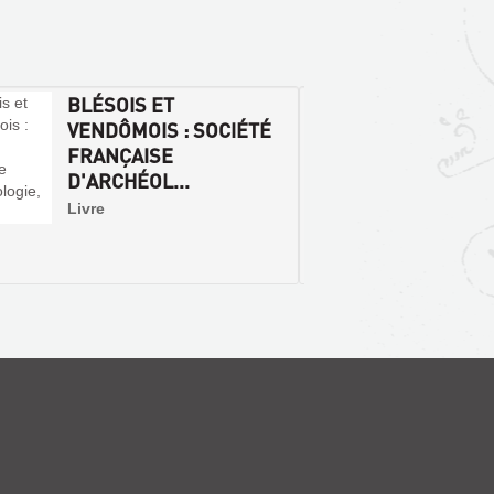
BLÉSOIS ET
CONG
VENDÔMOIS : SOCIÉTÉ
ARCHÉ
FRANÇAISE
FRANC
D'ARCHÉOL...
SESSIO
Livre
Livr
archéo
França
1986