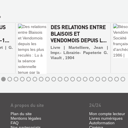
US
DES RELATIONS ENTRE
BLAISOIS ET
1...
VENDOMOIS DEPUIS L...
rt | G.
Livre | Martelliere, Jean |
Impr.- Librairie- Papeterie G.
Viault , 1904
A propos du site
24/24
Plan du site
Mon compte lecteur
Mentions légales
Livres numériques
FAQ
Autoformation
Nos partenariats
Cinéma