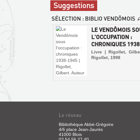
Suggestions
SÉLECTION
: BIBLIO VENDÔMOIS
 CONFRÉRIES
LE VENDÔMOIS SO
GIEUSES EN
L'OCCUPATION :
SOIS ET
CHRONIQUES 1938-
OMOI...
Livre | Rigollet, Gilbe
Rigollet, 1998
 | Bouyssou, Marc | s.n,
Le réseau
Bibliothèque Abbé-Grégoire
4/6 place Jean-Jaurès
41000 Blois
02 54 56 27 40