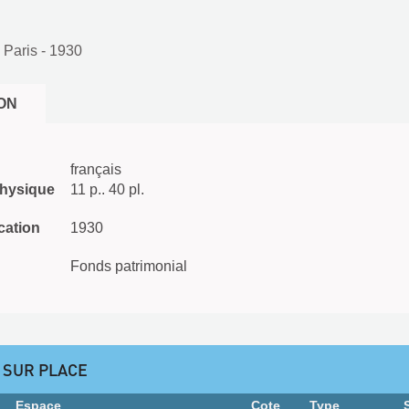
 Paris
- 1930
ON
français
physique
11 p.. 40 pl.
cation
1930
Fonds patrimonial
 SUR PLACE
Espace
Cote
Type