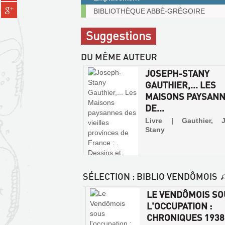
(Nouvelle
Partager
Exemplaires
pinterest
BIBLIOTHÈQUE ABBÉ-GRÉGOIRE
fenêtre)
sur
communicables
(Nouvelle
gplus
sur
fenêtre)
Suggestions
(Nouvelle
place
fenêtre)
DU MÊME AUTEUR
JOSEPH-STANY
GAUTHIER,... LES
MAISONS PAYSAN
DE...
Livre | Gauthier, 
Stany
SÉLECTION
: BIBLIO VENDÔMOIS
 CONFRÉRIES
LE VENDÔMOIS SO
GIEUSES EN
L'OCCUPATION :
SOIS ET
CHRONIQUES 1938-