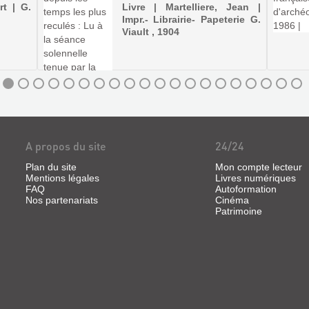
rt | G.
Livre | Martelliere, Jean |
Impr.- Librairie- Papeterie G.
Viault , 1904
A propos du site
24/24
Plan du site
Mon compte lecteur
Mentions légales
Livres numériques
FAQ
Autoformation
Nos partenariats
Cinéma
Patrimoine