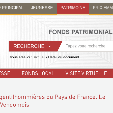
E PRINCIPAL
JEUNESSE
PATRIMOINE
PRIX EM
RECHERCHE
Vous êtes ici :
Accueil
/
Détail du document
ESSE
FONDS LOCAL
VISITE VIRTUELLE
 gentilhommières du Pays de France. Le
e Vendomois