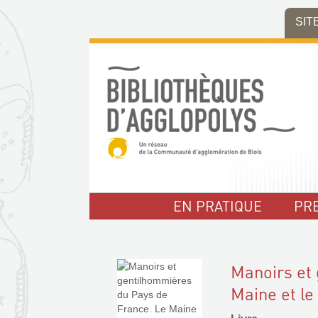
Aller
Aller
Aller
SIT
au
au
à
menu
contenu
la
recherche
EN PRATIQUE
PR
Manoirs et
Maine et l