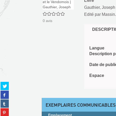
Livre
Gauthier, Joseph
0/5
Edité par
Massin.
0
avis
DESCRIPTI
Langue
Description 
Date de publi
Espace
Partager
sur
Partager
twitter
sur
(Nouvelle
Partager
facebook
EXEMPLAIRES COMMUNICABLES
fenêtre)
sur
(Nouvelle
Partager
tumblr
fenêtre)
Emplacement
sur