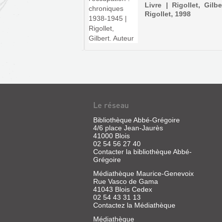
OMOI...
Livre | Rigollet, Gilbe
Rigollet, 1998
 | Bouyssou, Marc | s.n,
MANOIRS
Le réseau
ET
Bibliothèque Abbé-Grégoire
GENTILHOMMIÈRES
4/6 place Jean-Jaurès
DU
41000 Blois
02 54 56 27 40
PAYS
Contacter la bibliothèque Abbé-
DE
Grégoire
FRANCE.
Médiathèque Maurice-Genevoix
LA
Rue Vasco de Gama
41043 Blois Cedex
V...
02 54 43 31 13
Contactez la Médiathèque
Livre
|
Médiathèque