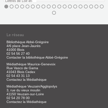
Le réseau
CARTE
N
Bibliothèque Abbé-Grégoire
4/6 place Jean-Jaurès
29
41000 Blois
-
02 54 56 27 40
Contacter la bibliothèque Abbé-Grégoire
[LE
BLÉSOIS]
Médiathèque Maurice-Genevoix
Rue Vasco de Gama
ÉCHELLE
41043 Blois Cedex
DE
02 54 43 31 13
Contactez la Médiathèque
10.000
TOISE...
Médiathèque Veuzain/Agglopolys
3, rue du vieux moulin
Livre
41150 Veuzain-sur-Loire
|
02 54 20 78 00
Cassini
Contactez la Médiathèque