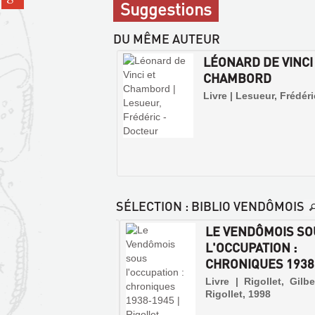
sur
fenêtre)
Suggestions
sur
(Nouvelle
place
gplus
fenêtre)
(Nouvelle
DU MÊME AUTEUR
fenêtre)
LÉONARD DE VINCI
CHAMBORD
Livre | Lesueur, Frédéri
SÉLECTION
: BIBLIO VENDÔMOIS
 CONFRÉRIES
LE VENDÔMOIS SO
GIEUSES EN
L'OCCUPATION :
SOIS ET
CHRONIQUES 1938-
OMOI...
Livre | Rigollet, Gilbe
Rigollet, 1998
 | Bouyssou, Marc | s.n,