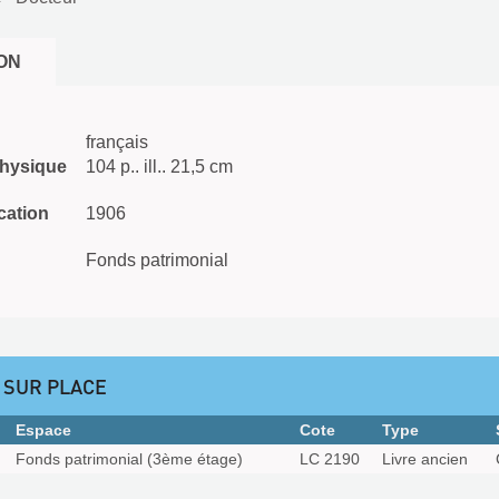
ON
français
physique
104 p.. ill.. 21,5 cm
cation
1906
Fonds patrimonial
 SUR PLACE
Espace
Cote
Type
Fonds patrimonial (3ème étage)
LC 2190
Livre ancien