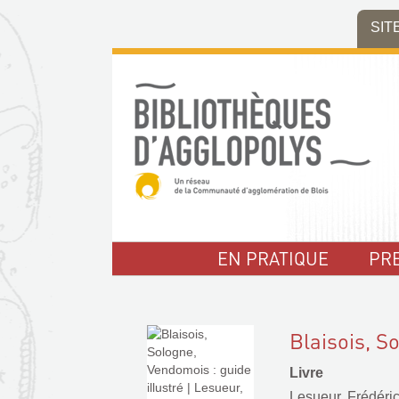
Aller
Aller
Aller
SIT
au
au
à
menu
contenu
la
recherche
EN PRATIQUE
PR
Blaisois, S
Livre
Lesueur, Frédéric