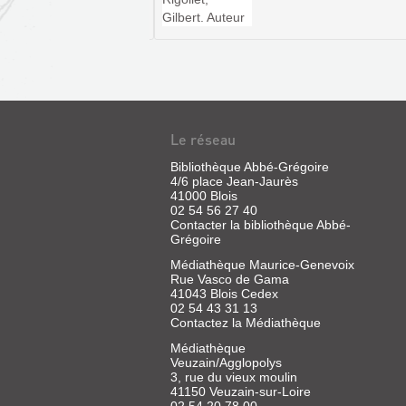
HYPOTHÈSES
SUR
Le réseau
LA
Bibliothèque Abbé-Grégoire
CONSTRUCTION
4/6 place Jean-Jaurès
41000 Blois
DE
02 54 56 27 40
SAINT-
Contacter la bibliothèque Abbé-
PHILIBERT
Grégoire
...
Médiathèque Maurice-Genevoix
Rue Vasco de Gama
Livre
41043 Blois Cedex
|
02 54 43 31 13
Lesueur,
Contactez la Médiathèque
Frédéric
Médiathèque
|
Veuzain/Agglopolys
Société
3, rue du vieux moulin
d'Etudes
41150 Veuzain-sur-Loire
médiévales,