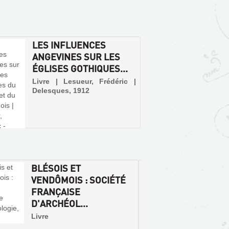
LES INFLUENCES
ANGEVINES SUR LES
ÉGLISES GOTHIQUES...
Livre | Lesueur, Frédéric |
Delesques, 1912
BLÉSOIS ET
CONG
VENDÔMOIS : SOCIÉTÉ
ARCHÉ
FRANÇAISE
FRANC
D'ARCHÉOL...
SESSIO
Livre
Livr
archéo