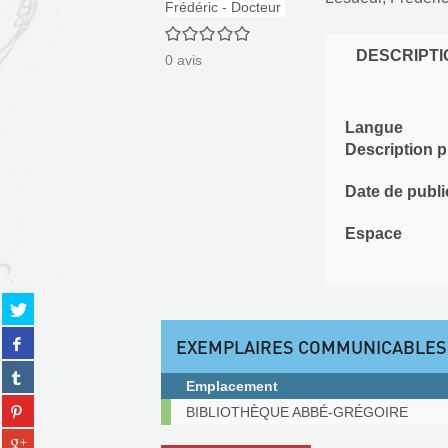
0/5
DESCRIPTI
0
avis
Langue
Description 
Date de publi
Espace
Partager
sur
Partager
twitter
EXEMPLAIRES COMMUNICABLES
sur
(Nouvelle
Partager
facebook
fenêtre)
Emplacement
sur
(Nouvelle
Partager
Exemplaires
tumblr
BIBLIOTHÈQUE ABBÉ-GRÉGOIRE
fenêtre)
sur
communicables
(Nouvelle
Partager
pinterest