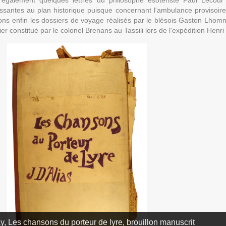
 également quelques lettres du philosophe ésotériste Paul Lecour
santes au plan historique puisque concernant l'ambulance provisoir
alons enfin les dossiers de voyage réalisés par le blésois Gaston Lhom
er constitué par le colonel Brenans au Tassili lors de l'expédition Henri
ay, Les chansons du porteur de lyre, brouillon manuscrit