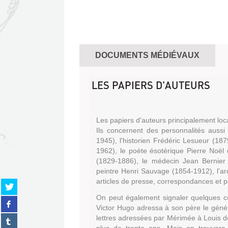
DOCUMENTS MÉDIÉVAUX
LES PAPIERS D'AUTEURS
Les papiers d'auteurs principalement loc
Ils concernent des personnalités aussi
1945), l'historien Frédéric Lesueur (18
1962), le poète ésotérique Pierre Noë
(1829-1886), le médecin Jean Bernier 
peintre Henri Sauvage (1854-1912), l'ar
articles de presse, correspondances et p
Partager
sur
On peut également signaler quelques co
Partager
twitter
Victor Hugo adressa à son père le généra
sur
(Nouvelle
Partager
lettres adressées par Mérimée à Louis d
facebook
fenêtre)
sur