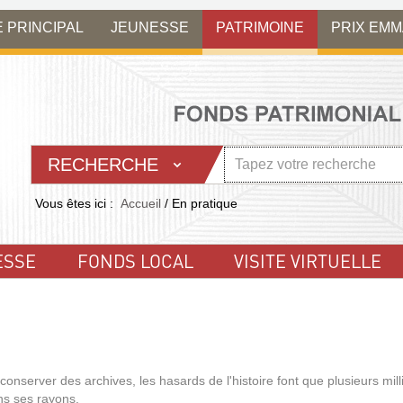
E PRINCIPAL
JEUNESSE
PATRIMOINE
PRIX EM
RECHERCHE
Vous êtes ici :
Accueil
/
En pratique
ESSE
FONDS LOCAL
VISITE VIRTUELLE
conserver des archives, les hasards de l'histoire font que plusieurs mill
ns ses rayons.