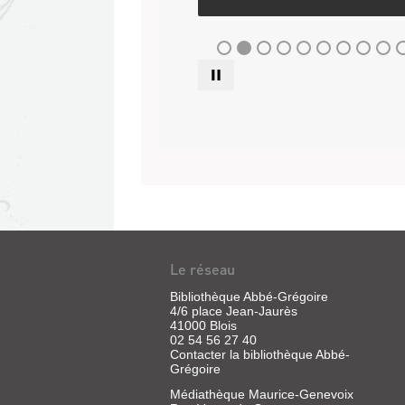
Hubert
Fillay,
Carnet
de
notes
au
collège
de
Le réseau
Blois,
Bibliothèque Abbé-Grégoire
ca
4/6 place Jean-Jaurès
1895
41000 Blois
02 54 56 27 40
Contacter la bibliothèque Abbé-
Hubert
Grégoire
Fillay,
Médiathèque Maurice-Genevoix
Les