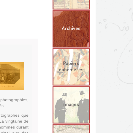
Archives
Papiers
éphémères
 photographies,
Images
és.
autographes que
La vingtaine de
x hommes durant