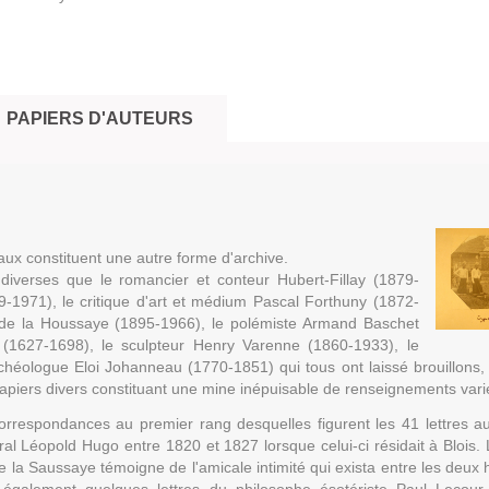
PAPIERS D'AUTEURS
aux constituent une autre forme d'archive.
 diverses que le romancier et conteur Hubert-Fillay (1879-
79-1971), le critique d'art et médium Pascal Forthuny (1872-
l de la Houssaye (1895-1966), le polémiste Armand Baschet
(1627-1698), le sculpteur Henry Varenne (1860-1933), le
chéologue Eloi Johanneau (1770-1851) qui tous ont laissé brouillons,
apiers divers constituant une mine inépuisable de renseignements vari
rrespondances au premier rang desquelles figurent les 41 lettres 
l Léopold Hugo entre 1820 et 1827 lorsque celui-ci résidait à Blois. 
e la Saussaye témoigne de l'amicale intimité qui exista entre les deu