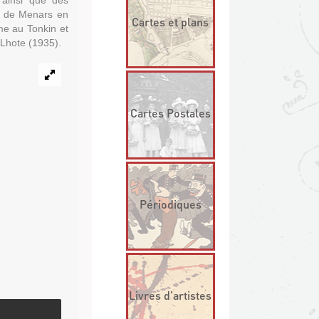
 ainsi que des
e de Menars en
Cartes et plans
me au Tonkin et
 Lhote (1935).
Cartes Postales
Périodiques
Livres d'artistes