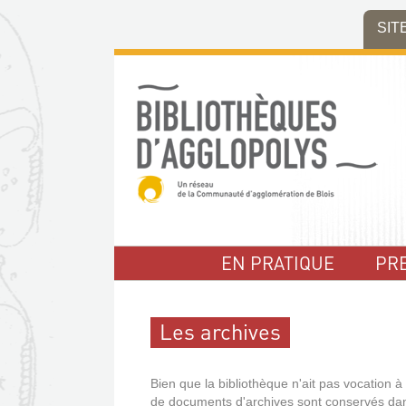
Aller
Aller
Aller
SIT
au
au
à
menu
contenu
la
recherche
EN PRATIQUE
PR
Les archives
Bien que la bibliothèque n'ait pas vocation à 
de documents d'archives sont conservés da