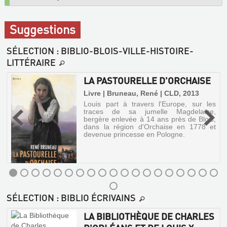
Suggestions
SÉLECTION
: BIBLIO-BLOIS-VILLE-HISTOIRE-
LITTÉRAIRE
LA PASTOURELLE D'ORCHAISE
|
Livre | Bruneau, René | CLD, 2013
Louis part à travers l'Europe, sur les
traces de sa jumelle Magdelaine,
s
bergère enlevée à 14 ans près de Blois,
e
dans la région d'Orchaise en 1778 et
e
devenue princesse en Pologne.
e
e
LA
SÉLECTION
: BIBLIO ÉCRIVAINS
PASTOURELLE
D'ORCHAISE
LA BIBLIOTHÈQUE DE CHARLES