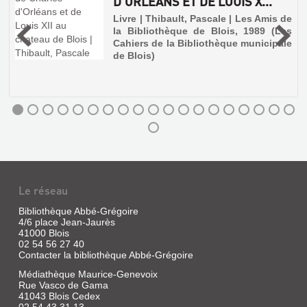
D'ORLÉANS ET DE LOUIS X...
Livre
|
Livre | Thibault, Pascale | Les Amis de
Bruneau,
la Bibliothèque de Blois, 1989 (Les
3
René
Cahiers de la Bibliothèque municipale
|
de Blois)
CLD,
2013
Louis
part
à
travers
l'Europe,
sur
les
traces
de
sa
Le réseau
jumelle
Magdelaine,
Bibliothèque Abbé-Grégoire
bergère
4/6 place Jean-Jaurès
enlevée
41000 Blois
à
14
02 54 56 27 40
ans
Contacter la bibliothèque Abbé-Grégoire
près
Médiathèque Maurice-Genevoix
de
Blois,
Rue Vasco de Gama
dans
41043 Blois Cedex
la
02 54 43 31 13