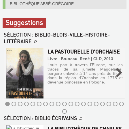
BIBLIOTHÈQUE ABBÉ-GRÉGOIRE
Suggestions
SÉLECTION
: BIBLIO-BLOIS-VILLE-HISTOIRE-
LITTÉRAIRE
LA PASTOURELLE D'ORCHAISE
|
Livre | Bruneau, René | CLD, 2013
Louis part à travers l'Europe, sur les
traces de sa jumelle Magdelaine,
s
bergère enlevée à 14 ans près de Blois,
e
dans la région d'Orchaise en 1778 et
e
devenue princesse en Pologne.
e
e
LA
SÉLECTION
: BIBLIO ÉCRIVAINS
PASTOURELLE
D'ORCHAISE
LA BIBLIOTHÈQUE DE CHARLES