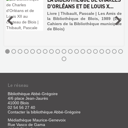
D'ORLÉANS ET DE LOUIS X...
Livre
|
Livre | Thibault, Pascale | Les Amis de
Bruneau,
la Bibliothèque de Blois, 1989 (Les
3
René
Cahiers de la Bibliothèque municipale
|
de Blois)
CLD,
2013
Louis
part
à
travers
l'Europe,
sur
les
traces
de
sa
Le réseau
jumelle
Magdelaine,
Bibliothèque Abbé-Grégoire
bergère
4/6 place Jean-Jaurès
enlevée
41000 Blois
à
14
02 54 56 27 40
ans
Contacter la bibliothèque Abbé-Grégoire
près
Médiathèque Maurice-Genevoix
de
Blois,
Rue Vasco de Gama