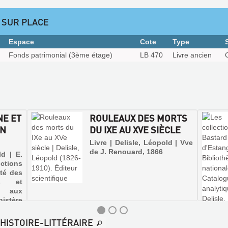
 SUR PLACE
Espace
Cote
Type
Fonds patrimonial (3ème étage)
LB 470
Livre ancien
NE ET
ROULEAUX DES MORTS
EN
DU IXE AU XVE SIÈCLE
Livre | Delisle, Léopold | Vve
de J. Renouard, 1866
ld | E.
ctions
té des
es et
 aux
istère
ique et
-HISTOIRE-LITTÉRAIRE