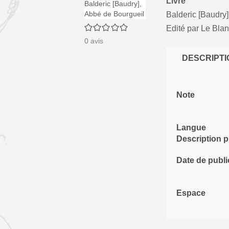
Livre
Balderic [Baudry
0/5
Edité par
Le Blan
0
avis
DESCRIPTI
Note
Langue
Description 
Date de publi
Espace