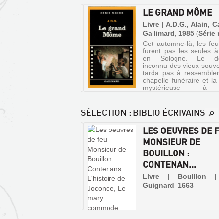
RLOGER DU ROI
LE GRAND MÔME
e | Hesse, Jacques |
Livre | A.D.G., Alain, C
ones, 1990 (Mille
Gallimard, 1985 (Série 
ds)
Cet automne-là, les feui
furent pas les seules à
rd'hui, Guillaume est
en Sologne. Le do
sti d'une importante
inconnu des vieux souve
on : porter au roi un
tarda pas à ressemble
age secret que lui a
chapelle funéraire et l
 son père, l'horloger de la
mystérieuse à
. Mais le roi semble
pourvoyeuse de morgu
e plaisir à n'être pas là
d'où ve...
n le croit. Guillaume
SÉLECTION
: BIBLIO ÉCRIVAINS
ndr...
MENADES DE
LES OEUVRES DE 
LA
SIRE ANTOINE
MONSIEUR DE
ROULEAUX
PASTOURELLE
EL, CHEVALIER
BOUILLON :
DES
D'ORCHAISE
CONTENAN...
MORTS
Livre
DU
| Coutel, Antoine
Livre | Bouillon 
|
Guignard, 1663
IXE
Bruneau,
AU
René
XVE
|
CLD,