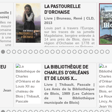
LA PASTOURELLE
D'ORCHAISE
amille |
noire)
Livre | Bruneau, René | CLD,
lles ne
2013
 mourir
Louis part à travers l'Europe,
maine
sur les traces de sa jumelle
nirs ne
Magdelaine, bergère enlevée à
r à une
14 ans près de Blois, dans la
a femme
région d'Orchaise en 1778 et
 une
devenue princesse en Pologne.
e. Mais
FEU
LA BIBLIOTHÈQUE DE
CHARLES D'ORLÉANS
ET DE LOUIS X...
Livre | Thibault, Pascale |
Les Amis de la Bibliothèque
| Jean
de Blois, 1989 (Les Cahiers
de la Bibliothèque
municipale de Blois)