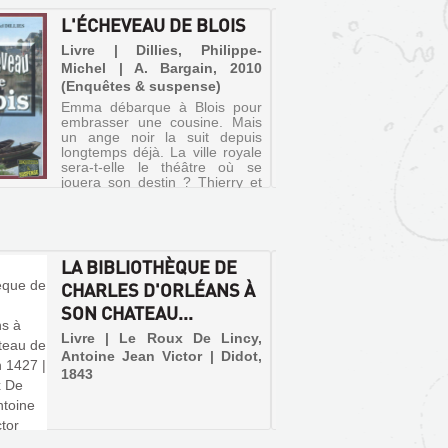
L'ÉCHEVEAU DE BLOIS
UN DR
UNE R
Livre | Dillies, Philippe-
LOIRE 
Michel | A. Bargain, 2010
(Enquêtes & suspense)
Livre 
Emma débarque à Blois pour
Hesse, 
embrasser une cousine. Mais
Julien
un ange noir la suit depuis
l'autom
longtemps déjà. La ville royale
Tours,
sera-t-elle le théâtre où se
Blois, 
jouera son destin ? Thierry et
doit por
Mélodie vont aider Emma à
mystérie
dénouer cet écheveau...
le secre
LA BIBLIOTHÈQUE DE
LES P
CHARLES D'ORLÉANS À
CHARL
SON CHATEAU...
PUBLIÉ
Livre | Le Roux De Lincy,
Livre | 
Antoine Jean Victor | Didot,
Belin-L
1843
Batines