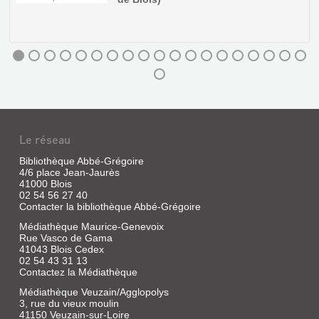
CLD,
2013
Louis
part
à
travers
l'Europe,
sur
les
traces
de
sa
Le réseau
jumelle
Magdelaine,
Bibliothèque Abbé-Grégoire
bergère
4/6 place Jean-Jaurès
enlevée
41000 Blois
à
14
02 54 56 27 40
ans
Contacter la bibliothèque Abbé-Grégoire
près
Médiathèque Maurice-Genevoix
de
Blois,
Rue Vasco de Gama
dans
41043 Blois Cedex
la
02 54 43 31 13
région
Contactez la Médiathèque
LA
d'Orchaise
en
Médiathèque Veuzain/Agglopolys
BIBLIOTHÈQUE
1778
3, rue du vieux moulin
DE
et
41150 Veuzain-sur-Loire