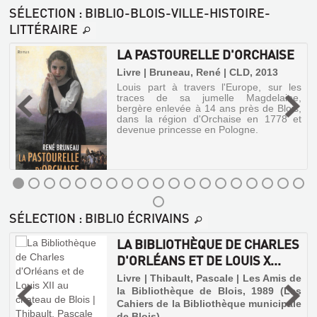
SÉLECTION
: BIBLIO-BLOIS-VILLE-HISTOIRE-
LITTÉRAIRE
LA PASTOURELLE D'ORCHAISE
|
Livre | Bruneau, René | CLD, 2013
Louis part à travers l'Europe, sur les
traces de sa jumelle Magdelaine,
s
bergère enlevée à 14 ans près de Blois,
e
dans la région d'Orchaise en 1778 et
e
devenue princesse en Pologne.
e
e
LA
SÉLECTION
: BIBLIO ÉCRIVAINS
PASTOURELLE
D'ORCHAISE
LA BIBLIOTHÈQUE DE CHARLES
D'ORLÉANS ET DE LOUIS X...
Livre
|
Livre | Thibault, Pascale | Les Amis de
Bruneau,
la Bibliothèque de Blois, 1989 (Les
3
René
Cahiers de la Bibliothèque municipale
|
de Blois)