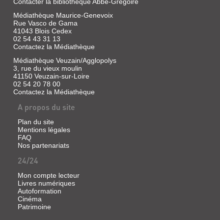
Contacter la bibliothèque Abbé-Grégoire
ACTE
Médiathèque Maurice-Genevoix
PUBLIC
Rue Vasco de Gama
POUR
41043 Blois Cedex
02 54 43 31 13
LA
Contactez la Médiathèque
LICENCE,
Médiathèque Veuzain/Agglopolys
QUI
3, rue du vieux moulin
SERA
41150 Veuzain-sur-Loire
02 54 20 78 00
SOUTENU
Contactez la Médiathèque
LE
A propos du site
V...
Plan du site
Livre
Mentions légales
|
FAQ
Dupre,
Nos partenariats
Alexandre,
1837
24/24
Mon compte lecteur
Livres numériques
Autoformation
Cinéma
Patrimoine