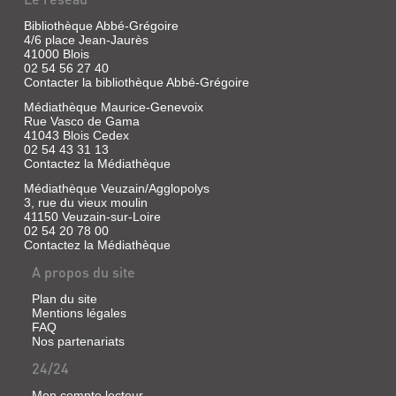
Ce
DU
Mook
Bibliothèque Abbé-Grégoire
BLÉSOIS
nous
4/6 place Jean-Jaurès
emmène
ET
41000 Blois
à
...
02 54 56 27 40
la
chasse
Contacter la bibliothèque Abbé-Grégoire
Livre
aux
Médiathèque Maurice-Genevoix
trésors.
|
Rue Vasco de Gama
Les
La
plus
41043 Blois Cedex
Saussaye,
belles
02 54 43 31 13
Louis
pépites
Contactez la Médiathèque
de
de
la
Médiathèque Veuzain/Agglopolys
|
région
3, rue du vieux moulin
Editions
remontent
41150 Veuzain-sur-Loire
Hesse,
à
02 54 20 78 00
2009
la
Contactez la Médiathèque
Renaissance,
Le
mais
journal
A propos du site
loin
écrit
d'être
au
Plan du site
figées
XIXe
Mentions légales
dans
siècle
FAQ
leurs
par
Nos partenariats
somptueuses
un
montures,
historien
24/24
elles
du
ont
Blésois,
Mon compte lecteur