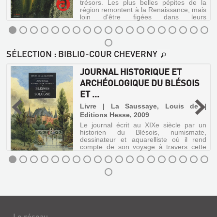
trésors. Les plus belles pépites de la
région remontent à la Renaissance, mais
loin d'être figées dans leurs
somptueuses montures, elles ont su
sortir du cadre pour plaire aux temps
présents. A ...
SURPRISES-
SÉLECTION
: BIBLIO-COUR CHEVERNY
SUR-
LOIRE
JOURNAL HISTORIQUE ET
:
ARCHÉOLOGIQUE DU BLÉSOIS
BLOIS,
ET ...
CHAMBORD,
Livre | La Saussaye, Louis de |
CHAUMONT,
Editions Hesse, 2009
C...
Le journal écrit au XIXe siècle par un
historien du Blésois, numismate,
Livre
dessinateur et aquarelliste où il rend
compte de son voyage à travers cette
|
région de faits archéologiques,
Dougier,
historiques et personnels.
Henry
|
JOURNAL
Autrement,
HISTORIQUE
2013
ET
(Le
Mook)
ARCHÉOLOGIQUE
Le réseau