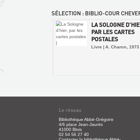
SÉLECTION
: BIBLIO-COUR CHEVE
ORDE, OU LE DROIT
LA SOLOGNE D'HIE
SURPRISES-
 FOLIE
PAR LES CARTES
SUR-
POSTALES
e | Sivadon-Sabourin,
LOIRE
elle | Calmann-Lévy,
Livre | A. Charon, 1973
:
(L'ordre des choses)
BLOIS,
CHAMBORD,
CHAUMONT,
C...
Livre
|
Dougier,
JOURNAL
Henry
Le réseau
|
HISTORIQUE
Autrement,
ET
Bibliothèque Abbé-Grégoire
2013
4/6 place Jean-Jaurès
ARCHÉOLOGIQUE
(Le
41000 Blois
DU
Mook)
02 54 56 27 40
Contacter la bibliothèque Abbé-
Ce