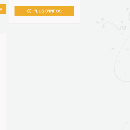
fenêtre)
er
PLUS D'INFOS