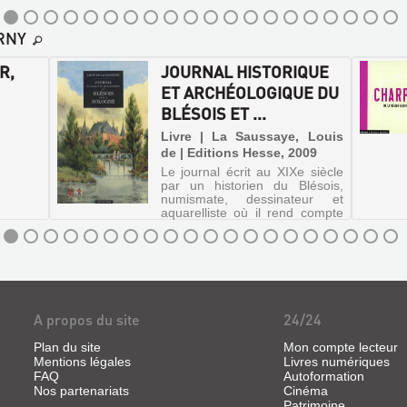
mais loin d'être figées dans
leurs somptueuses montures,
elles ont su sortir du cadre
RNY
pour plaire aux temps
présents. A ...
R,
JOURNAL HISTORIQUE
ET ARCHÉOLOGIQUE DU
BLÉSOIS ET ...
Livre | La Saussaye, Louis
de | Editions Hesse, 2009
Le journal écrit au XIXe siècle
par un historien du Blésois,
numismate, dessinateur et
aquarelliste où il rend compte
de son voyage à travers cette
région de faits archéologiques,
historiques et personnels.
A propos du site
24/24
Plan du site
Mon compte lecteur
Mentions légales
Livres numériques
FAQ
Autoformation
Nos partenariats
Cinéma
Patrimoine