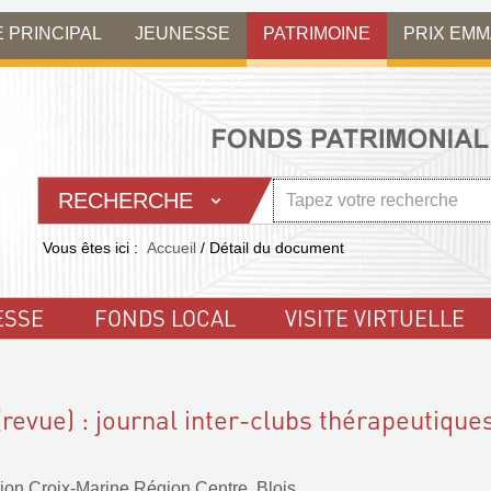
E PRINCIPAL
JEUNESSE
PATRIMOINE
PRIX EM
RECHERCHE
Vous êtes ici :
Accueil
/
Détail du document
ESSE
FONDS LOCAL
VISITE VIRTUELLE
(revue) : journal inter-clubs thérapeutique
ion Croix-Marine Région Centre. Blois