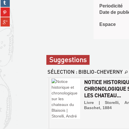
Partager
facebook
fenêtre)
Periodicité
sur
(Nouvelle
Partager
tumblr
Date de publi
fenêtre)
sur
(Nouvelle
Partager
pinterest
fenêtre)
Espace
sur
(Nouvelle
gplus
fenêtre)
(Nouvelle
fenêtre)
Suggestions
SÉLECTION
: BIBLIO-CHEVERNY
S ET LE BLÉSOIS
NOTICE HISTORIQU
SEIGNEMENTS
CHRONOLOGIQUE 
ORIQUES ET ...
LES CHATEAU...
 | Serreau, G. | 'Aux
Livre | Storelli, A
nirs Blésois' (Le Guide
Baschet, 1884
que du touriste)