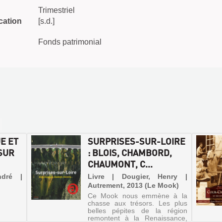
Trimestriel
cation
[s.d.]
Fonds patrimonial
E ET
SURPRISES-SUR-LOIRE
SUR
: BLOIS, CHAMBORD,
CHAUMONT, C...
ndré |
Livre | Dougier, Henry |
Autrement, 2013 (Le Mook)
Ce Mook nous emmène à la
chasse aux trésors. Les plus
belles pépites de la région
remontent à la Renaissance,