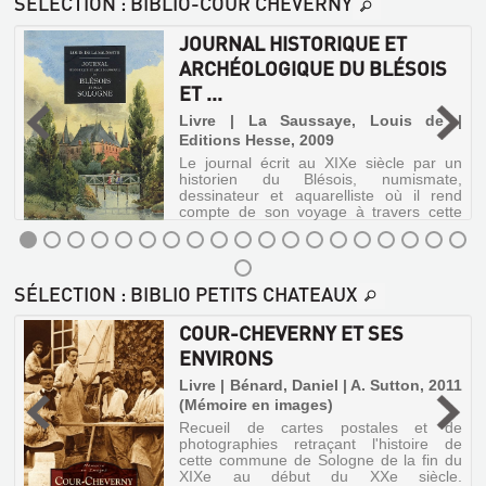
SÉLECTION
: BIBLIO-COUR CHEVERNY
Polack,
SUR-
Jean-
LOIRE
JOURNAL HISTORIQUE ET
Claude
|
:
ARCHÉOLOGIQUE DU BLÉSOIS
Campagne
BLOIS,
ET ...
Première,
CHAMBORD,
2009
Livre | La Saussaye, Louis de |
CHAUMONT,
(Un
Editions Hesse, 2009
parcours)
C...
Le journal écrit au XIXe siècle par un
historien du Blésois, numismate,
Psychanalyste
Livre
dessinateur et aquarelliste où il rend
et
compte de son voyage à travers cette
|
cinéphile,
région de faits archéologiques,
Jean-
Dougier,
historiques et personnels.
Claude
Henry
Polack
|
JOURNAL
rend
SÉLECTION
: BIBLIO PETITS CHATEAUX
Autrement,
compte
HISTORIQUE
2013
des
ET
affinités
COUR-CHEVERNY ET SES
(Le
du
Mook)
ARCHÉOLOGIQUE
ENVIRONS
langage
Ce
DU
cinématographique
Livre | Bénard, Daniel | A. Sutton, 2011
Mook
avec
BLÉSOIS
nous
(Mémoire en images)
les
emmène
productions
ET
Recueil de cartes postales et de
à
et
photographies retraçant l'histoire de
...
la
les
cette commune de Sologne de la fin du
chasse
douanes
XIXe au début du XXe siècle.
Livre
aux