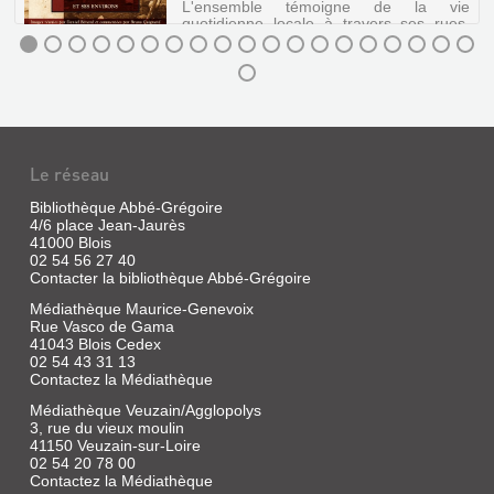
de
L'ensemble témoigne de la vie
trésors.
|
l'inconscient,
quotidienne locale à travers ses rues,
Les
La
ainsi
ses festivités, ses pay...
plus
qu'avec
Saussaye,
belles
les
Louis
COUR-
pépites
«barbelés
de
de
du
CHEVERNY
la
|
délire».
région
ET
Editions
Ses
remontent
réflexions
Hesse,
SES
à
sur
Le réseau
2009
la
ENVIRONS
le
Renaissance,
Le
cinéma
Bibliothèque Abbé-Grégoire
mais
journal
Livre
débor...
4/6 place Jean-Jaurès
loin
écrit
|
41000 Blois
d'être
au
Bénard,
02 54 56 27 40
figées
XIXe
Daniel
Contacter la bibliothèque Abbé-Grégoire
dans
siècle
|
leurs
par
CHIMÈRES.
Médiathèque Maurice-Genevoix
somptueuses
un
A.
CHIMÈRES.
Rue Vasco de Gama
montures,
historien
Sutton,
41043 Blois Cedex
elles
du
.
2011
02 54 43 31 13
ont
Blésois,
84,
(Mémoire
Contactez la Médiathèque
su
numismate,
en
sortir
dessinateur
JEAN
Médiathèque Veuzain/Agglopolys
du
et
images)
OURY,
3, rue du vieux moulin
cadre
aquarelliste
Recueil
41150 Veuzain-sur-Loire
pour
où
84
de
plaire
il
02 54 20 78 00
cartes
aux
rend
Contactez la Médiathèque
Livre
postales