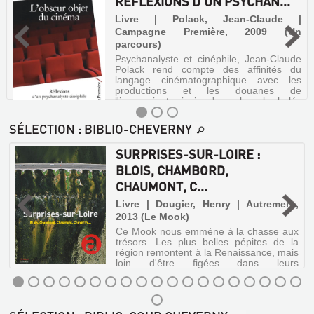
RÉFLEXIONS D'UN PSYCHAN...
Livre | Polack, Jean-Claude |
Campagne Première, 2009 (Un
parcours)
Psychanalyste et cinéphile, Jean-Claude
Polack rend compte des affinités du
langage cinématographique avec les
productions et les douanes de
l'inconscient, ainsi qu'avec les «barbelés
du délire». Ses réflexions sur le cinéma
débor...
SÉLECTION
: BIBLIO-CHEVERNY
SURPRISES-SUR-LOIRE :
L'OBSCUR
BLOIS, CHAMBORD,
OBJET
CHAUMONT, C...
DU
Livre | Dougier, Henry | Autrement,
CINÉMA
2013 (Le Mook)
:
Ce Mook nous emmène à la chasse aux
RÉFLEXIONS
trésors. Les plus belles pépites de la
région remontent à la Renaissance, mais
D'UN
loin d'être figées dans leurs
PSYCHAN...
somptueuses montures, elles ont su
sortir du cadre pour plaire aux temps
Livre
présents. A ...
|
SURPRISES-