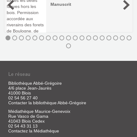
Livre
Manuscrit
REPRÉSENTATIONS
|
n
E...
Perrochot,
e
J.
l
Livre
|
.
|
s
Typ.
Gauthier,
s
et
Alain
lith.
|
C.
Presses
Migault
universitaires
et
de
Cie,
France,
1901
1992
Le réseau
(Le
sociologue)
Bibliothèque Abbé-Grégoire
Une
4/6 place Jean-Jaurès
mise
41000 Blois
au
02 54 56 27 40
point
Contacter la bibliothèque Abbé-Grégoire
sur
la
Médiathèque Maurice-Genevoix
base
Rue Vasco de Gama
d'incursions
41043 Blois Cedex
dans
02 54 43 31 13
les
Contactez la Médiathèque
analyses