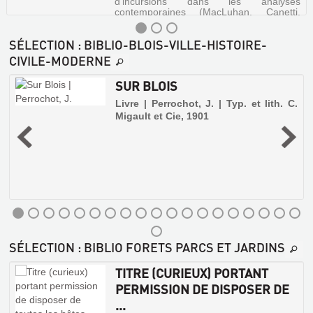
d'incursions dans les analyses
contemporaines (MacLuhan, Canetti,
Deleuze...). La modernité poursuit son
trajet, mêlant les images, promouvant
SÉLECTION
: BIBLIO-BLOIS-VILLE-HISTOIRE-
l'opinion, propulsant la valeur dans une
quête de l'inacc...
CIVILE-MODERNE
SUR BLOIS
Livre | Perrochot, J. | Typ. et lith. C.
Migault et Cie, 1901
a
LA
TRAJECTOIRE
SÉLECTION
: BIBLIO FORETS PARCS ET JARDINS
DE
TITRE (CURIEUX) PORTANT
LA
SUR
PERMISSION DE DISPOSER DE
MODERNITÉ
BLOIS
...
|
: