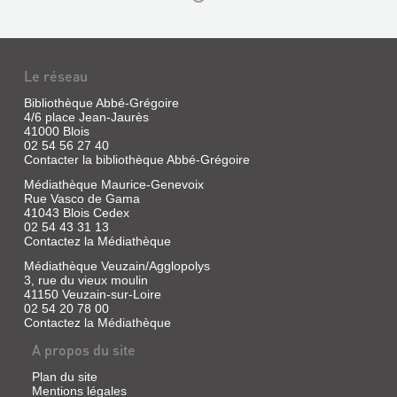
DE
LOIRE
Livre
|
Le réseau
Rossel,
André
Bibliothèque Abbé-Grégoire
|
4/6 place Jean-Jaurès
Hier
UN
41000 Blois
et
02 54 56 27 40
FLEUVE
Demain,
Contacter la bibliothèque Abbé-Grégoire
EN
1972
Médiathèque Maurice-Genevoix
1840
Rue Vasco de Gama
LA
41043 Blois Cedex
02 54 43 31 13
LOIRE
Contactez la Médiathèque
Livre
Médiathèque Veuzain/Agglopolys
|
3, rue du vieux moulin
Poirier,
41150 Veuzain-sur-Loire
Jacques
02 54 20 78 00
|
Contactez la Médiathèque
DÉCOUVERTE
Albin
DU
A propos du site
Michel
Jeunesse,
DAUPHINÉ
Plan du site
1985
Mentions légales
Livre