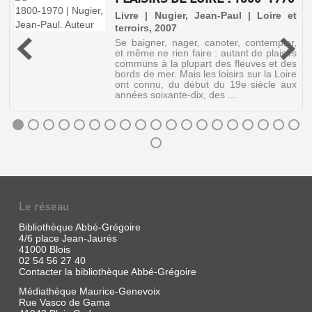
Livre | Nugier, Jean-Paul | Loire et
terroirs, 2007
u
Se baigner, nager, canoter, contempler,
et même ne rien faire : autant de plaisirs
communs à la plupart des fleuves et des
bords de mer. Mais les loisirs sur la Loire
ont connu, du début du 19e siècle aux
années soixante-dix, des ...
Le réseau
Bibliothèque Abbé-Grégoire
4/6 place Jean-Jaurès
41000 Blois
02 54 56 27 40
Contacter la bibliothèque Abbé-Grégoire
PLAISIRS
DE
Médiathèque Maurice-Genevoix
Rue Vasco de Gama
LOIRE