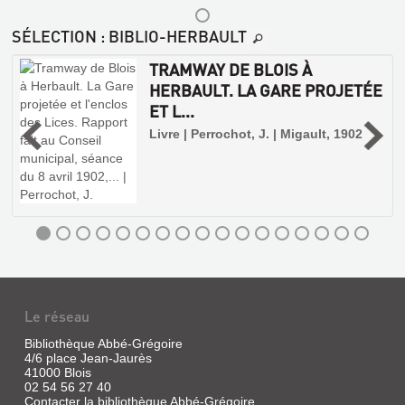
SÉLECTION
: BIBLIO-HERBAULT
TRAMWAY DE BLOIS À
HERBAULT. LA GARE PROJETÉE
é
ET L...
-
Livre | Perrochot, J. | Migault, 1902
BLOIS
:
LE
SYSTÈME
GRICOURT
Livre
|
Peyrel,
Benjamin
Le réseau
|
Altice
Bibliothèque Abbé-Grégoire
Media,
4/6 place Jean-Jaurès
2015
41000 Blois
02 54 56 27 40
Contacter la bibliothèque Abbé-Grégoire