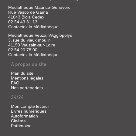
Médiathèque Maurice-Genevoix
Rue Vasco de Gama
41043 Blois Cedex
02 54 43 31 13
Contactez la Médiathèque
Médiathèque Veuzain/Agglopolys
3, rue du vieux moulin
41150 Veuzain-sur-Loire
02 54 20 78 00
Contactez la Médiathèque
A propos du site
Plan du site
Mentions légales
FAQ
Nos partenariats
TRAMWAY
24/24
DE
BLOIS
Mon compte lecteur
Livres numériques
À
LA
Autoformation
HERBAULT.
Cinéma
COMMUNE
Patrimoine
LA
DE
GARE
BLOIS