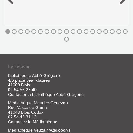
René
Vocables,
s
locutions,
|
dictons
CLD,
et
2013
proverbes
Louis
de
part
la
à
région
travers
de
l'Europe,
Blois,
sur
précédés
les
d'une
traces
étude
de
sur
sa
l'orthographe
GLOSSAIRE
Le réseau
jumelle
et
Magdelaine,
DU
la
Bibliothèque Abbé-Grégoire
bergère
prononciation
VENDOMOIS
4/6 place Jean-Jaurès
enlevée
du
41000 Blois
à
patois
Livre
14
02 54 56 27 40
blésois.
|
ans
Contacter la bibliothèque Abbé-Grégoire
Contient
Martelliere,
près
un
Médiathèque Maurice-Genevoix
de
appendice
Paul
Blois,
Rue Vasco de Gama
donnant
|
dans
41043 Blois Cedex
plusieurs
Herluison,
la
spécimens
02 54 43 31 13
1893
région
du
Contactez la Médiathèque
d'Orchaise
langage
en
Médiathèque Veuzain/Agglopolys
blésois.