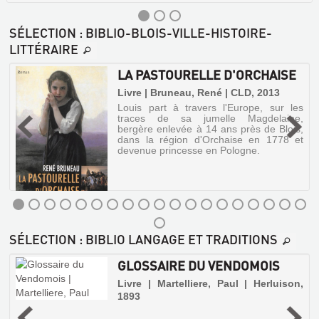
SÉLECTION
: BIBLIO-BLOIS-VILLE-HISTOIRE-
LITTÉRAIRE
LA PASTOURELLE D'ORCHAISE
|
Livre | Bruneau, René | CLD, 2013
Louis part à travers l'Europe, sur les
traces de sa jumelle Magdelaine,
s
bergère enlevée à 14 ans près de Blois,
e
dans la région d'Orchaise en 1778 et
e
GLOSSAIRE
devenue princesse en Pologne.
e
DU
e
PAYS
BLAISOIS
Livre
LA
|
SÉLECTION
: BIBLIO LANGAGE ET TRADITIONS
Thibault,
PASTOURELLE
Adrien
D'ORCHAISE
GLOSSAIRE DU VENDOMOIS
|
Slatkine
Livre
Livre | Martelliere, Paul | Herluison,
reprints,
|
1893
|
1970
Bruneau,
2