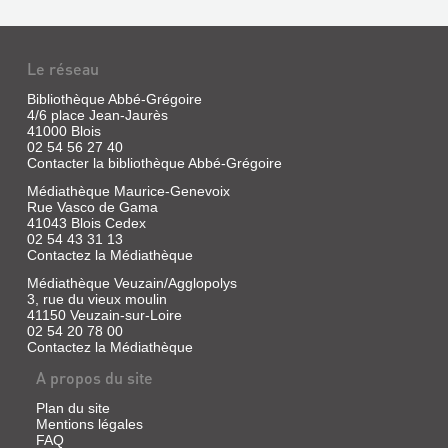
LE
FOLKLORE
LE
Le réseau
DE
PARLER
LA
DE
Bibliothèque Abbé-Grégoire
4/6 place Jean-Jaurès
BEAUCE.
MON
41000 Blois
VOL.
ENFANCE
02 54 56 27 40
Contacter la bibliothèque Abbé-Grégoire
7,
EN
LE
SOLOGNE
Médiathèque Maurice-Genevoix
Rue Vasco de Gama
FOLKLORE
ET
41043 Blois Cedex
DE
BLAISOIS
02 54 43 31 13
Contactez la Médiathèque
L...
Livre
Médiathèque Veuzain/Agglopolys
|
Livre
3, rue du vieux moulin
Guillon,
|
LA
41150 Veuzain-sur-Loire
Marcel
Marcel-
DRÔLE
02 54 20 78 00
|
Robillard,
Contactez la Médiathèque
DE
C.L.D.,
Charles
1998
MOISSON
A propos du site
|
Maisonneuve
:
Plan du site
et
L'EXODE
Mentions légales
Larose,
FAQ
DE
1972