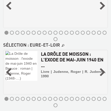
2
s
SÉLECTION
: EURE-ET-LOIR
LA DRÔLE DE MOISSON :
S
L'EXODE DE MAI-JUIN 1940 EN
GLOSSAIRE
...
DU
,
Livre | Judenne, Roger | R. Judenne,
VENDOMOIS
1990
Livre
|
Martelliere,
Paul
|
Herluison,
1893