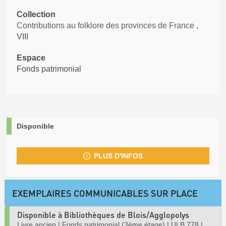
Collection
Contributions au folklore des provinces de France
,
VIII
Espace
Fonds patrimonial
Disponible
PLUS D'INFOS
EXEMPLAIRES COMMUNICABLES SUR PLACE
Disponible à Bibliothèques de Blois/Agglopolys
Livre ancien
|
Fonds patrimonial (3ème étage)
|
ULB 778
|