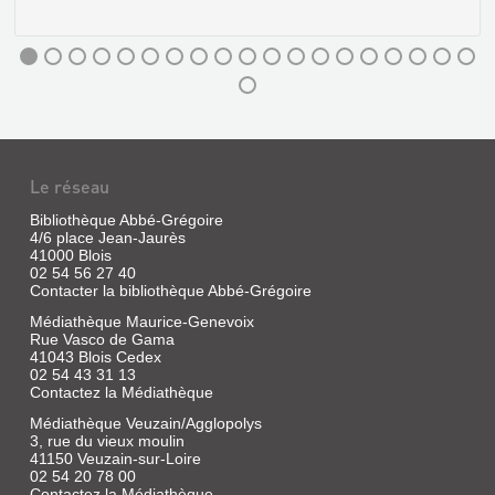
Martelliere,
Paul
|
Herluison,
1893
LE
FOLKLORE
LE
Le réseau
DE
PARLER
LA
DE
Bibliothèque Abbé-Grégoire
4/6 place Jean-Jaurès
BEAUCE.
MON
41000 Blois
VOL.
ENFANCE
02 54 56 27 40
Contacter la bibliothèque Abbé-Grégoire
7,
EN
LE
SOLOGNE
Médiathèque Maurice-Genevoix
Rue Vasco de Gama
FOLKLORE
ET
41043 Blois Cedex
DE
BLAISOIS
02 54 43 31 13
Contactez la Médiathèque
L...
Livre
Médiathèque Veuzain/Agglopolys
|
Livre
3, rue du vieux moulin
Guillon,
|
LA
41150 Veuzain-sur-Loire
Marcel
Marcel-
DRÔLE
02 54 20 78 00
|
Robillard,
Contactez la Médiathèque