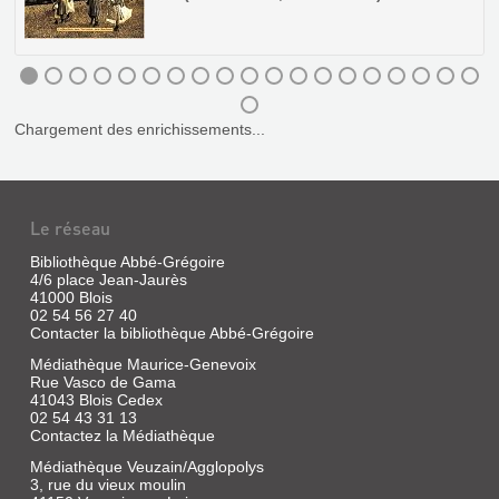
BLOIS
DES
IL
BOMBES
Chargement des enrichissements...
ÉTAIT
ET
UNE
DES
FOIS...LES
RUINES
TRAMWAYS
1940-
Le réseau
ET
1944
Bibliothèque Abbé-Grégoire
LES
Livre
4/6 place Jean-Jaurès
TRAINS
41000 Blois
|
02 54 56 27 40
DE
Couppe,
Contacter la bibliothèque Abbé-Grégoire
Christian
...
|
Médiathèque Maurice-Genevoix
Sans
impr.
Rue Vasco de Gama
exemplaire
J.
41043 Blois Cedex
|
02 54 43 31 13
Rollin,
Contactez la Médiathèque
Bardon,
1990
Gérard
Médiathèque Veuzain/Agglopolys
|
3, rue du vieux moulin
Communication-