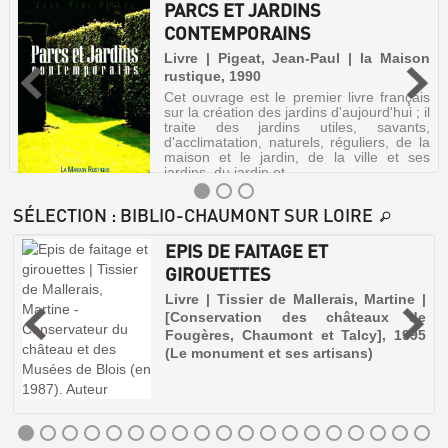
PARCS ET JARDINS
CONTEMPORAINS
Livre | Pigeat, Jean-Paul | la Maison
rustique, 1990
Cet ouvrage est le premier livre français
sur la création des jardins d'aujourd'hui ; il
traite des jardins utiles, savants,
d'acclimatation, naturels, réguliers, de la
maison et le jardin, de la ville et ses
jardins, du jardin et...
SÉLECTION
: BIBLIO-CHAUMONT SUR LOIRE
EPIS DE FAITAGE ET
PARCS
GIROUETTES
ET
,
Livre | Tissier de Mallerais, Martine |
JARDINS
[Conservation des châteaux de
CONTEMPORAINS
Fougères, Chaumont et Talcy], 1995
r
Livre
e
(Le monument et ses artisans)
u
|
s
Pigeat,
Jean-
Paul
|