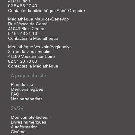
la
41000 Blois
maison
FAITAGE
02 54 56 27 40
et
Contacter la bibliothèque Abbé-Grégoire
ET
le
jardin,
GIROUETTES
Médiathèque Maurice-Genevoix
de
Rue Vasco de Gama
la
Livre
41043 Blois Cedex
ville
|
02 54 43 31 13
et
Contactez la Médiathèque
Tissier
ses
de
jardins,
Médiathèque Veuzain/Agglopolys
Mallerais,
du
3, rue du vieux moulin
jardin
Martine
41150 Veuzain-sur-Loire
et...
|
02 54 20 78 00
[Conservation
Contactez la Médiathèque
des
A propos du site
châteaux
de
Plan du site
Fougères,
Mentions légales
Chaumont
FAQ
et
Nos partenariats
Talcy],
24/24
1995
(Le
Mon compte lecteur
monument
Livres numériques
LES
et
Autoformation
JARDINS
ses
Cinéma