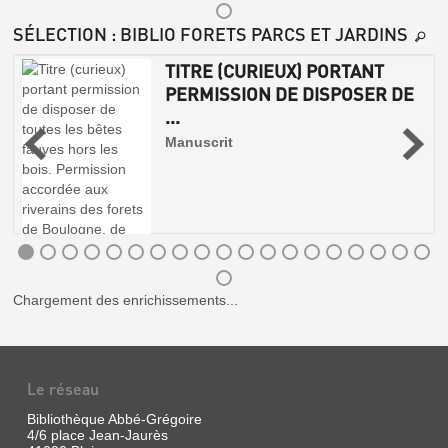
la
SÉLECTION
: BIBLIO FORETS PARCS ET JARDINS
Maison
rustique,
TITRE (CURIEUX) PORTANT
1990
Cet
PERMISSION DE DISPOSER DE
ouvrage
...
est
|
le
Manuscrit
premier
n
livre
e
français
l
sur
.
la
s
création
s
des
jardins
d'aujourd'hui
;
il
Chargement des enrichissements...
traite
des
jardins
utiles,
savants,
Le réseau
d'acclimatation,
naturels,
réguliers,
EPIS
Bibliothèque Abbé-Grégoire
de
4/6 place Jean-Jaurès
DE