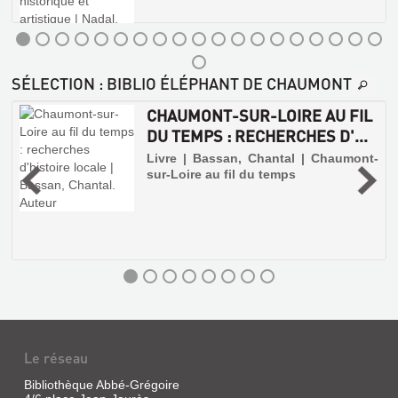
SA
COUR
AU
CHÂTEAU
SÉLECTION
: BIBLIO ÉLÉPHANT DE CHAUMONT
DE
CHAUMONT
CHAUMONT-SUR-LOIRE AU FIL
...
DU TEMPS : RECHERCHES D'...
Livre
8
Livre | Bassan, Chantal | Chaumont-
|
sur-Loire au fil du temps
EPIS
Broglie,
Jacques
DE
de
FAITAGE
|
ET
Plon,
GIROUETTES
1936
Livre
|
Tissier
de
Le réseau
Mallerais,
Martine
Bibliothèque Abbé-Grégoire
|