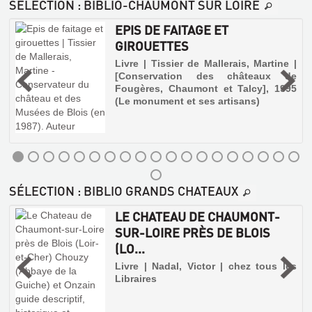
SÉLECTION
: BIBLIO-CHAUMONT SUR LOIRE
EPIS DE FAITAGE ET
GIROUETTES
,
Livre | Tissier de Mallerais, Martine |
[Conservation des châteaux de
Fougères, Chaumont et Talcy], 1995
r
e
(Le monument et ses artisans)
u
s
SÉLECTION
: BIBLIO GRANDS CHATEAUX
LE CHATEAU DE CHAUMONT-
SUR-LOIRE PRÈS DE BLOIS
(LO...
MADAME
|
Livre | Nadal, Victor | chez tous les
DE
Libraires
STAEL
ET