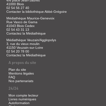
4/6 place Jean-Jaurès
[Conservation
41000 Blois
des
02 54 56 27 40
châteaux
Contacter la bibliothèque Abbé-Grégoire
de
Médiathèque Maurice-Genevoix
Fougères,
Rue Vasco de Gama
Chaumont
41043 Blois Cedex
et
02 54 43 31 13
Talcy],
Contactez la Médiathèque
1995
CHAUMONT-
Médiathèque Veuzain/Agglopolys
LE
(Le
SUR-
3, rue du vieux moulin
monument
CHATEAU
41150 Veuzain-sur-Loire
LOIRE
et
DE
02 54 20 78 00
ses
AU
Contactez la Médiathèque
CHAUMONT-
artisans)
FIL
A propos du site
SUR-
DU
LOIRE
Plan du site
TEMPS
PRÈS
LA
Mentions légales
PAYSAGES
:
FAQ
DE
TRAGIQUE
ET
RECHERCHES
Nos partenariats
BLOIS
HISTOIRE
GENS
D'...
24/24
(LO...
DU
DE
Livre
CHÂTEAU
Mon compte lecteur
Livre
LA
|
Livres numériques
DE
|
Bassan,
LOIRE
Autoformation
Nadal,
Chantal