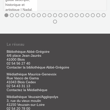
Le réseau
Bibliothèque Abbé-Grégoire
4/6 place Jean-Jaurès
EPIS
41000 Blois
DE
02 54 56 27 40
Contacter la bibliothèque Abbé-Grégoire
FAITAGE
ET
Médiathèque Maurice-Genevoix
Rue Vasco de Gama
GIROUETTES
41043 Blois Cedex
Livre
02 54 43 31 13
Contactez la Médiathèque
|
Tissier
Médiathèque Veuzain/Agglopolys
de
3, rue du vieux moulin
Mallerais,
41150 Veuzain-sur-Loire
Martine
02 54 20 78 00