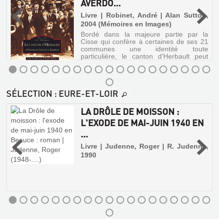
AVERDO...
|
Livre | Robinet, André | Alan Sutton,
0
2004 (Mémoires en Images)
Bordé dans la majeure partie par la
Cisse qui confère à certaines de ses 21
communes une identité toute
particulière, le canton d'Herbault peut
tout autant se diviser en trois ensembles
géographiquement, historiquement et
architec...
LE
SÉLECTION
: EURE-ET-LOIR
CANTON
D'HERBAULT
LA DRÔLE DE MOISSON :
:
S
L'EXODE DE MAI-JUIN 1940 EN
D'ONZAIN
...
ET
,
Livre | Judenne, Roger | R. Judenne,
CHOUZY
1990
À
AVERDO...
Livre
|
Robinet,
André