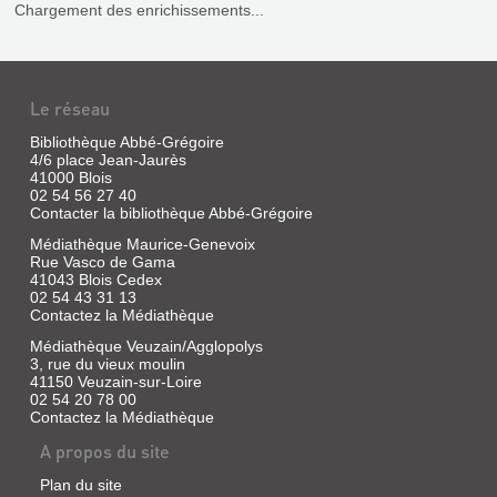
Chargement des enrichissements...
|
Alan
Sutton,
2004
(Mémoires
Le réseau
en
Images)
Bibliothèque Abbé-Grégoire
Bordé
4/6 place Jean-Jaurès
dans
41000 Blois
la
02 54 56 27 40
majeure
Contacter la bibliothèque Abbé-Grégoire
partie
par
Médiathèque Maurice-Genevoix
la
Rue Vasco de Gama
Cisse
41043 Blois Cedex
qui
02 54 43 31 13
confère
Contactez la Médiathèque
à
certaines
Médiathèque Veuzain/Agglopolys
LA
de
3, rue du vieux moulin
ses
DRÔLE
41150 Veuzain-sur-Loire
21
02 54 20 78 00
DE
communes
Contactez la Médiathèque
une
MOISSON
identité
A propos du site
:
toute
particulière,
L'EXODE
Plan du site
le